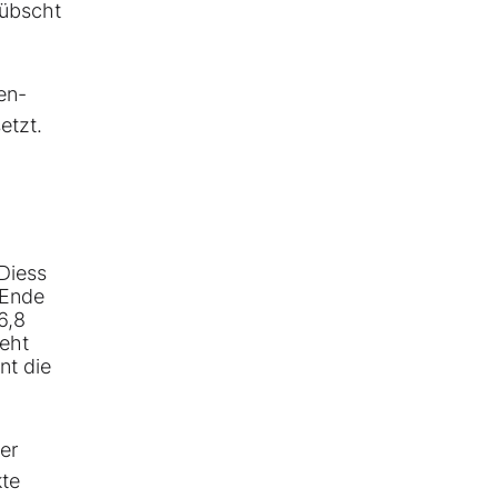
hübscht
en-
etzt.
Diess
 Ende
6,8
geht
nt die
er
kte