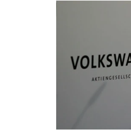
Experten
Mein B:O
Mein Konto
Folgen Sie uns
Kontakt