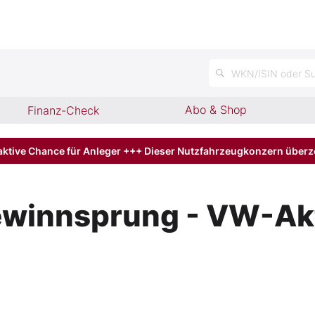
n
WKN/ISIN oder Su
Abo & Shop
Finanz-Check
aktive Chance für Anleger +++ Dieser Nutzfahrzeugkonzern über
winnsprung - VW-Akti