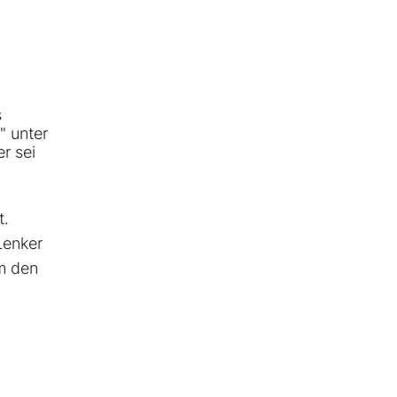
s
" unter
r sei
t.
Lenker
m den