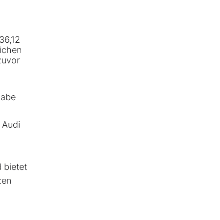
36,12
lichen
zuvor
habe
 Audi
 bietet
zen