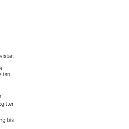
istar,
e
eiten
en
gitter
ng bis