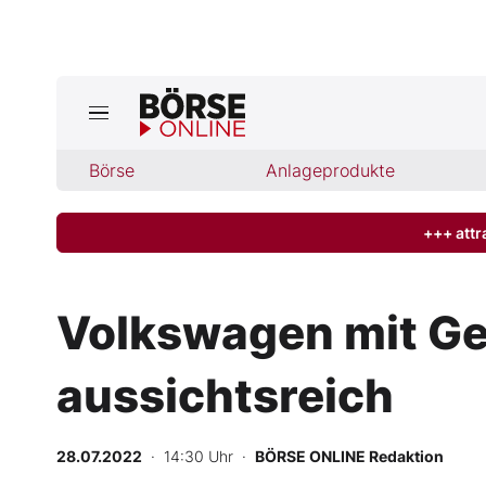
Jetzt a
ktuelle Ausgabe BÖRSE ONLINE lese
Börse
Börse
Anlageprodukte
News
+++ attr
Anlageprodukte
Volkswagen mit Ge
Finanz-Check
aussichtsreich
Abo & Shop
BO-Musterdepots
28.07.2022
· 14:30 Uhr
·
BÖRSE ONLINE Redaktion