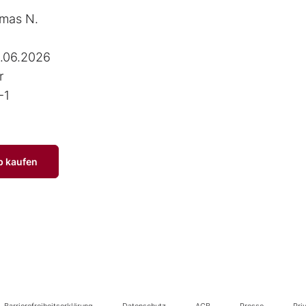
mas N.
.06.2026
r
-1
p kaufen
Barrierefreiheitserklärung
Datenschutz
AGB
Presse
Pri