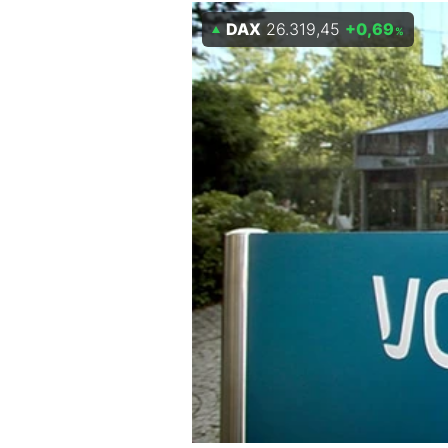
Experten
DAX
26.319,45
+0,69
%
Mein B:O
Mein Konto
Folgen Sie uns
Kontakt