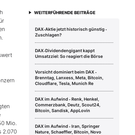
ch
WEITERFÜHRENDE BEITRÄGE
ür
en
DAX‑Aktie jetzt historisch günstig ‑
Zuschlagen?
n.
DAX‑Dividendengigant kappt
swert
Umsatzziel: So reagiert die Börse
Vorsicht dominiert beim DAX ‑
Brenntag, Lanxess, Meta, Bitcoin,
onzern
Cloudflare, Tesla, Munich Re
DAX im Aufwind ‑ Renk, Henkel,
Commerzbank, Deutz, Scout24,
gten
Bitcoin, Sandisk, AppLovin
e
50 Mio.
DAX im Aufwind ‑ Iran, Springer
s 2.070
Nature, Schaeffler, Bitcoin, Novo