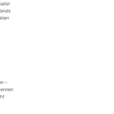
alist
lands
kten
en –
rkennen
cht