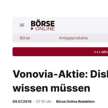
Jetzt a
ktuelle Ausgabe BÖRSE ONLINE lese
Börse
Börse
Anlageprodukte
News
+++ attr
Anlageprodukte
Vonovia-Aktie: Di
Finanz-Check
wissen müssen
Abo & Shop
BO-Musterdepots
09.07.2019
· 07:10 Uhr
·
Börse Online Redaktion