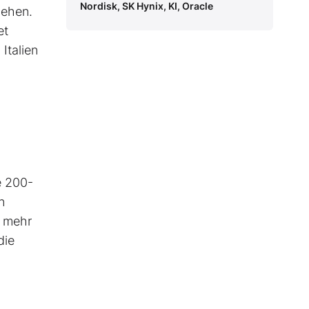
Nordisk, SK Hynix, KI, Oracle
gehen.
et
Italien
e 200-
n
t mehr
die