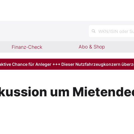
n
WKN/ISIN oder Su
Abo & Shop
Finanz-Check
aktive Chance für Anleger +++ Dieser Nutzfahrzeugkonzern über
skussion um Mietende