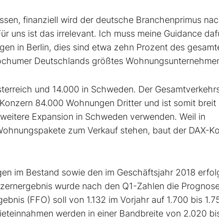
ssen, finanziell wird der deutsche Branchenprimus na
ür uns ist das irrelevant. Ich muss meine Guidance daf
en in Berlin, dies sind etwa zehn Prozent des gesamt
Bochumer Deutschlands größtes Wohnungsunternehme
terreich und 14.000 in Schweden. Der Gesamtverkehr
 Konzern 84.000 Wohnungen Dritter und ist somit breit
ie weitere Expansion in Schweden verwenden. Weil in
Wohnungspakete zum Verkauf stehen, baut der DAX-K
ngen im Bestand sowie den im Geschäftsjahr 2018 erfol
onzernergebnis wurde nach den Q1-Zahlen die Prognos
nis (FFO) soll von 1.132 im Vorjahr auf 1.700 bis 1.7
 Mieteinnahmen werden in einer Bandbreite von 2.020 bi