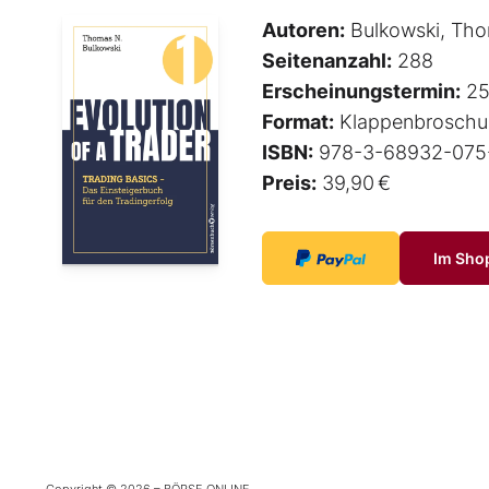
Autoren:
Bulkowski, Tho
Seitenanzahl:
288
Erscheinungstermin:
25
Format:
Klappenbroschu
ISBN:
978-3-68932-075
Preis:
39,90 €
Im Sho
Copyright © 2026 – BÖRSE ONLINE