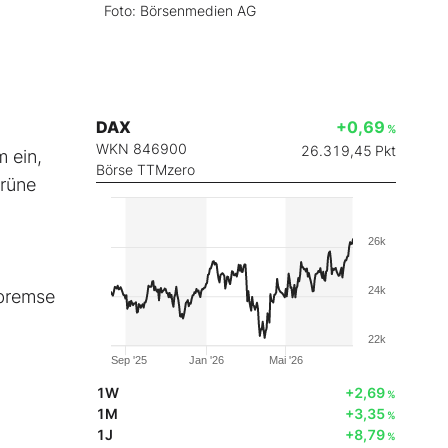
Foto: Börsenmedien AG
DAX
+0,69
%
WKN 846900
26.319,45
Pkt
 ein,
Börse TTMzero
grüne
26k
24k
sbremse
22k
Sep '25
Jan '26
Mai '26
1W
+2,69
%
1M
+3,35
%
1J
+8,79
%