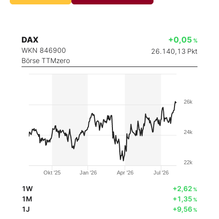
DAX
+0,05
%
WKN 846900
26.140,13
Pkt
Börse TTMzero
26k
24k
22k
Okt '25
Jan '26
Apr '26
Jul '26
1W
+2,62
%
1M
+1,35
%
1J
+9,56
%