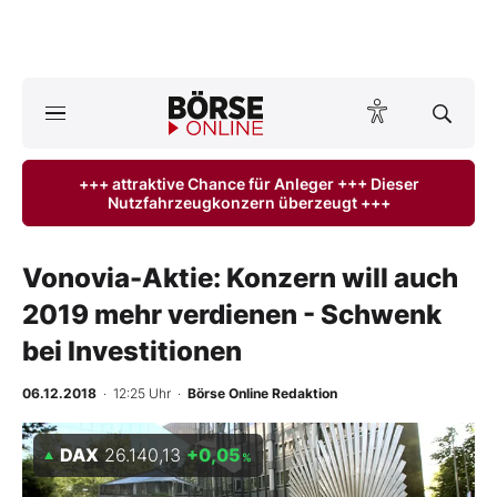
A
ktuelle Ausgabe BÖRSE ONLINE lesen
Börse
+++ attraktive Chance für Anleger +++ Dieser
Nutzfahrzeugkonzern überzeugt +++
News
Anlageprodukte
Vonovia-Aktie: Konzern will auch
2019 mehr verdienen - Schwenk
Finanz-Check
bei Investitionen
Abo & Shop
06.12.2018
· 12:25 Uhr
·
Börse Online Redaktion
BO-Musterdepots
DAX
26.140,13
+0,05
%
Experten