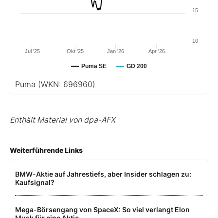
15
10
Jul '25
Okt '25
Jan '26
Apr '26
Puma SE
GD 200
Puma
(WKN: 696960)
Enthält Material von dpa-AFX
Weiterführende Links
BMW-Aktie auf Jahrestiefs, aber Insider schlagen zu:
Kaufsignal?
Mega-Börsengang von SpaceX: So viel verlangt Elon
Musk für eine Aktie