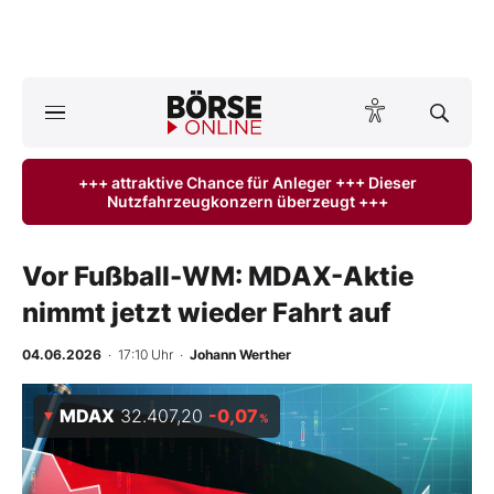
Börse
News
+++ attraktive Chance für Anleger +++ Dieser
Nutzfahrzeugkonzern überzeugt +++
Anlageprodukte
Finanz-Check
Vor Fußball-WM: MDAX-Aktie
nimmt jetzt wieder Fahrt auf
Abo & Shop
04.06.2026
· 17:10 Uhr
·
Johann Werther
BO-Musterdepots
MDAX
32.407,20
-0,07
%
Experten
Mein B:O