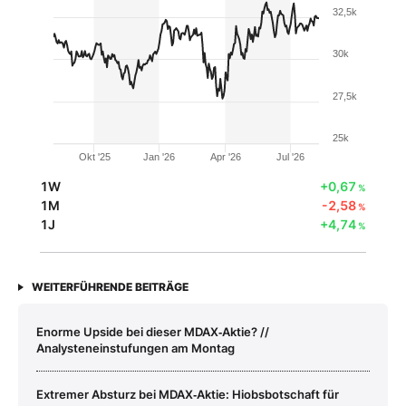
32,5k
30k
27,5k
25k
Okt '25
Jan '26
Apr '26
Jul '26
1W
+0,67
%
1M
-2,58
%
1J
+4,74
%
WEITERFÜHRENDE BEITRÄGE
Enorme Upside bei dieser MDAX‑Aktie? //
Analysteneinstufungen am Montag
Extremer Absturz bei MDAX‑Aktie: Hiobsbotschaft für