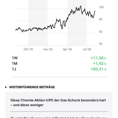
100
80
60
40
Okt '25
Jan '26
Apr '26
Jul '26
1W
+11,58
%
1M
+1,42
%
1J
+50,31
%
WEITERFÜHRENDE BEITRÄGE
Diese Chemie‑Aktien trifft der Gas‑Schock besonders hart
– und diese weniger