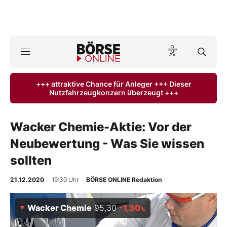
A
ktuelle Ausgabe BÖRSE ONLINE lesen
Börse
+++ attraktive Chance für Anleger +++ Dieser
Nutzfahrzeugkonzern überzeugt +++
News
Anlageprodukte
Wacker Chemie-Aktie: Vor der
Neubewertung - Was Sie wissen
Finanz-Check
sollten
Abo & Shop
21.12.2020
· 19:30 Uhr
·
BÖRSE ONLINE Redaktion
BO-Musterdepots
Wacker Chemie
95,30
-1,30
%
Experten