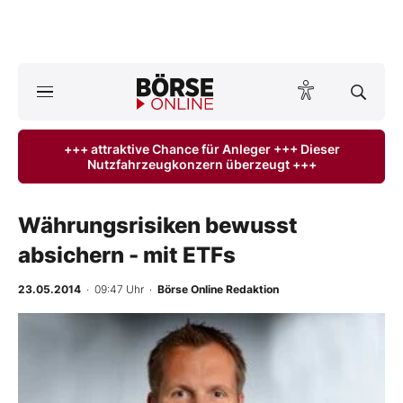
A
ktuelle Ausgabe BÖRSE ONLINE lesen
Börse
+++ attraktive Chance für Anleger +++ Dieser
Nutzfahrzeugkonzern überzeugt +++
News
Anlageprodukte
Währungsrisiken bewusst
absichern - mit ETFs
Finanz-Check
23.05.2014
· 09:47 Uhr
·
Börse Online Redaktion
Abo & Shop
BO-Musterdepots
Experten