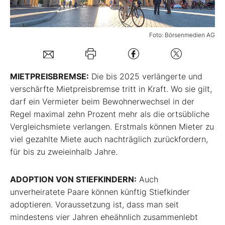
Mein B:O
Foto: Börsenmedien AG
Mein Konto
MIETPREISBREMSE:
Die bis 2025 verlängerte und
Folgen Sie uns
verschärfte Mietpreisbremse tritt in Kraft. Wo sie gilt,
darf ein Vermieter beim Bewohnerwechsel in der
Regel maximal zehn Prozent mehr als die ortsübliche
Kontakt
Vergleichsmiete verlangen. Erstmals können Mieter zu
viel gezahlte Miete auch nachträglich zurückfordern,
für bis zu zweieinhalb Jahre.
ADOPTION VON STIEFKINDERN:
Auch
unverheiratete Paare können künftig Stiefkinder
adoptieren. Voraussetzung ist, dass man seit
mindestens vier Jahren eheähnlich zusammenlebt