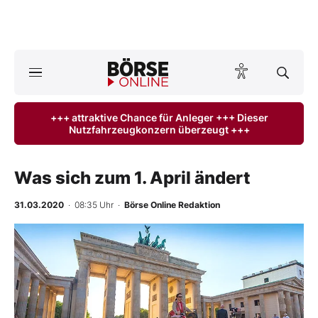
A
ktuelle Ausgabe BÖRSE ONLINE lesen
Börse
+++ attraktive Chance für Anleger +++ Dieser
Nutzfahrzeugkonzern überzeugt +++
News
Anlageprodukte
Was sich zum 1. April ändert
Finanz-Check
31.03.2020
· 08:35 Uhr
·
Börse Online Redaktion
Abo & Shop
BO-Musterdepots
Experten