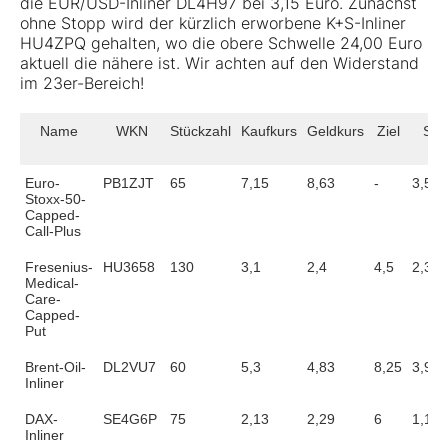
die EUR/USD-Inliner DL4H97 bei 3,15 Euro. Zunächst
ohne Stopp wird der kürzlich erworbene K+S-Inliner
HU4ZPQ gehalten, wo die obere Schwelle 24,00 Euro
aktuell die nähere ist. Wir achten auf den Widerstand
im 23er-Bereich!
Name
WKN
Stückzahl
Kaufkurs
Geldkurs
Ziel
Sto
Euro-
PB1ZJT
65
7,15
8,63
-
3,5
Stoxx-50-
Capped-
Call-Plus
Fresenius-
HU3658
130
3,1
2,4
4,5
2,35
Medical-
Care-
Capped-
Put
Brent-Oil-
DL2VU7
60
5,3
4,83
8,25
3,9
Inliner
DAX-
SE4G6P
75
2,13
2,29
6
1,1
Inliner