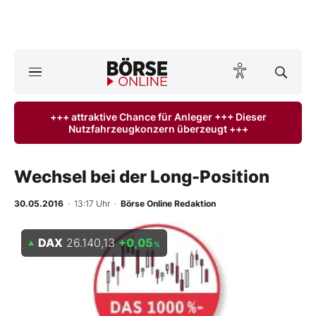
A
ktuelle Ausgabe BÖRSE ONLINE lesen
Börse
+++ attraktive Chance für Anleger +++ Dieser
Nutzfahrzeugkonzern überzeugt +++
News
Anlageprodukte
Wechsel bei der Long-Position
Finanz-Check
30.05.2016
· 13:17 Uhr
·
Börse Online Redaktion
Abo & Shop
DAX
26.140,13
+0,05
%
BO-Musterdepots
Experten