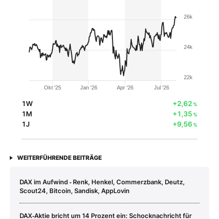
26k
24k
22k
Okt '25
Jan '26
Apr '26
Jul '26
1W
+2,62
%
1M
+1,35
%
1J
+9,56
%
WEITERFÜHRENDE BEITRÄGE
DAX im Aufwind ‑ Renk, Henkel, Commerzbank, Deutz,
Scout24, Bitcoin, Sandisk, AppLovin
DAX‑Aktie bricht um 14 Prozent ein: Schocknachricht für