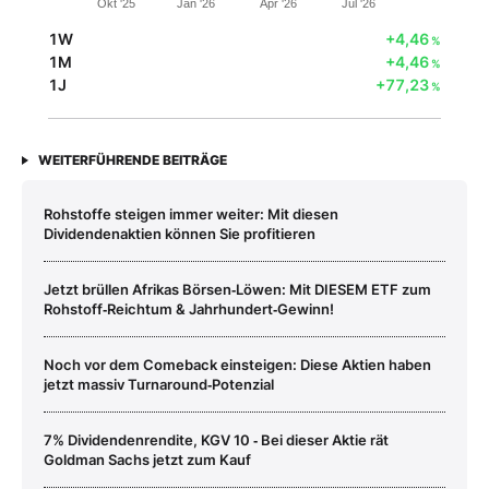
Okt '25
Jan '26
Apr '26
Jul '26
1W
+4,46
%
1M
+4,46
%
1J
+77,23
%
WEITERFÜHRENDE BEITRÄGE
Rohstoffe steigen immer weiter: Mit diesen
Dividendenaktien können Sie profitieren
Jetzt brüllen Afrikas Börsen‑Löwen: Mit DIESEM ETF zum
Rohstoff‑Reichtum & Jahrhundert‑Gewinn!
Noch vor dem Comeback einsteigen: Diese Aktien haben
jetzt massiv Turnaround‑Potenzial
7% Dividendenrendite, KGV 10 ‑ Bei dieser Aktie rät
Goldman Sachs jetzt zum Kauf