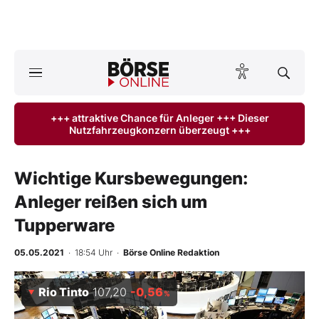
Börse
News
+++ attraktive Chance für Anleger +++ Dieser
Nutzfahrzeugkonzern überzeugt +++
Anlageprodukte
Finanz-Check
Wichtige Kursbewegungen:
Anleger reißen sich um
Abo & Shop
Tupperware
BO-Musterdepots
05.05.2021
· 18:54 Uhr
·
Börse Online Redaktion
Experten
Rio Tinto
107,20
-0,56
%
Mein B:O