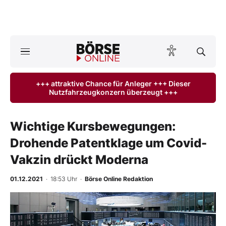
A
ktuelle Ausgabe BÖRSE ONLINE lesen
Börse
+++ attraktive Chance für Anleger +++ Dieser
Nutzfahrzeugkonzern überzeugt +++
News
Anlageprodukte
Wichtige Kursbewegungen:
Drohende Patentklage um Covid-
Finanz-Check
Vakzin drückt Moderna
Abo & Shop
01.12.2021
· 18:53 Uhr
·
Börse Online Redaktion
BO-Musterdepots
Experten