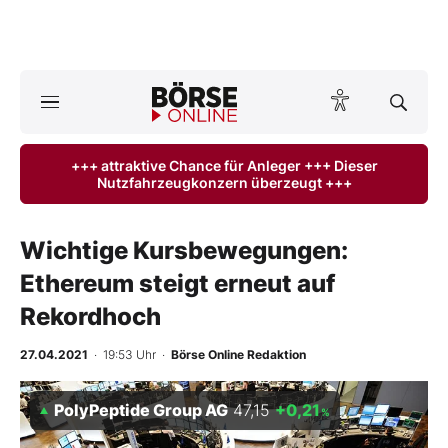
A
ktuelle Ausgabe BÖRSE ONLINE lesen
Börse
+++ attraktive Chance für Anleger +++ Dieser
Nutzfahrzeugkonzern überzeugt +++
News
Anlageprodukte
Wichtige Kursbewegungen:
Ethereum steigt erneut auf
Finanz-Check
Rekordhoch
Abo & Shop
27.04.2021
· 19:53 Uhr
·
Börse Online Redaktion
BO-Musterdepots
PolyPeptide Group AG
47,15
+0,21
%
Experten