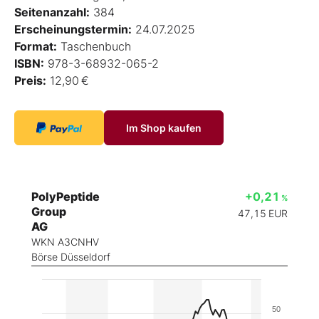
Seitenanzahl:
384
Erscheinungstermin:
24.07.2025
Format:
Taschenbuch
ISBN:
978-3-68932-065-2
Preis:
12,90 €
Im Shop kaufen
PolyPeptide
+0,21
%
Group
47,15
EUR
AG
WKN A3CNHV
Börse Düsseldorf
50