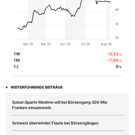
40
30
20
Apr '26
Mai '26
Jun '26
Jul '26
Aug '26
1W
-0,53
%
1M
-7,94
%
1J
0
%
WEITERFÜHRENDE BEITRÄGE
Sulzer‑Sparte Medmix will bei Börsengang 300 Mio
Franken einsammeln
Schweiz überwindet Flaute bei Börsengängen