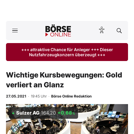
A
ktuelle Ausgabe BÖRSE ONLINE lesen
Börse
+++ attraktive Chance für Anleger +++ Dieser
Nutzfahrzeugkonzern überzeugt +++
News
Anlageprodukte
Wichtige Kursbewegungen: Gold
verliert an Glanz
Finanz-Check
27.05.2021
· 19:45 Uhr
·
Börse Online Redaktion
Abo & Shop
Sulzer AG
164,20
+0,68
%
BO-Musterdepots
Experten