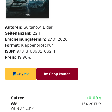
Autoren:
Sultanow, Eldar
Seitenanzahl:
224
Erscheinungstermin:
27.01.2026
Format:
Klappenbroschur
ISBN:
978-3-68932-062-1
Preis:
19,90 €
Im Shop kaufen
Sulzer
+0,68
%
AG
164,20
EUR
WKN A0NJPK