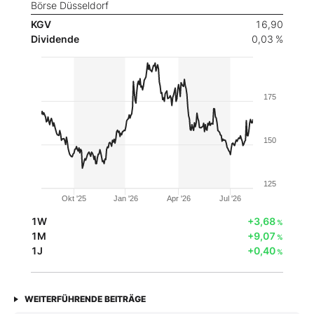
Börse Düsseldorf
KGV
16,90
Dividende
0,03 %
175
150
125
Okt '25
Jan '26
Apr '26
Jul '26
1W
+3,68
%
1M
+9,07
%
1J
+0,40
%
WEITERFÜHRENDE BEITRÄGE