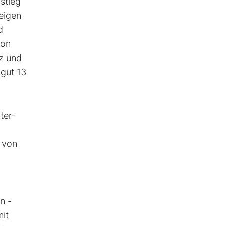
stieg
eigen
d
von
z und
 gut 13
ter-
9 von
n -
mit