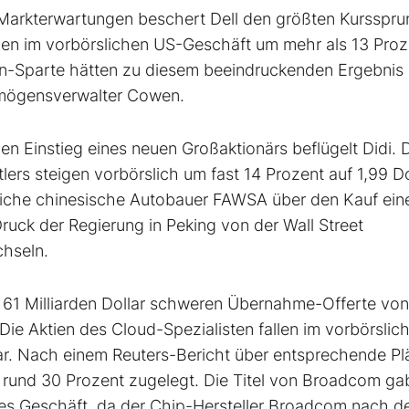
 Markterwartungen beschert Dell den größten Kurssprun
igen im vorbörslichen US-Geschäft um mehr als 13 Proz
den-Sparte hätten zu diesem beeindruckenden Ergebnis
rmögensverwalter Cowen.
n Einstieg eines neuen Großaktionärs beflügelt Didi. D
ers steigen vorbörslich um fast 14 Prozent auf 1,99 Do
liche chinesische Autobauer FAWSA über den Kauf ein
 Druck der Regierung in Peking von der Wall Street
hseln.
r 61 Milliarden Dollar schweren Übernahme-Offerte von
 Aktien des Cloud-Spezialisten fallen im vorbörslic
ar. Nach einem Reuters-Bericht über entsprechende Pl
 rund 30 Prozent zugelegt. Die Titel von Broadcom ga
utes Geschäft, da der Chip-Hersteller Broadcom nach 