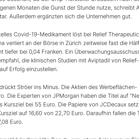
genen Monaten die Gunst der Stunde nutze, schreibt A
ar. Außerdem ergänzten sich die Unternehmen gut.
telles Covid-19-Medikament löst bei Relief Therapeuti
 verliert an der Börse in Zürich zeitweise fast die Häl
ent tiefer bei 0,04 Franken. Ein Überwachungsausschus
pfahl, die klinischen Studien mit Aviptadil von Relief-
uf Erfolg einzustellen.
rückt Ströer ins Minus. Die Aktien des Werbeflächen-
ro. Die Experten von JPMorgan haben die Titel auf "Ne
 Kursziel bei 55 Euro. Die Papiere von JCDecaux setz
sziel auf 16,60 von 22,70 Euro. Daraufhin fallen die T
7,08 Euro.