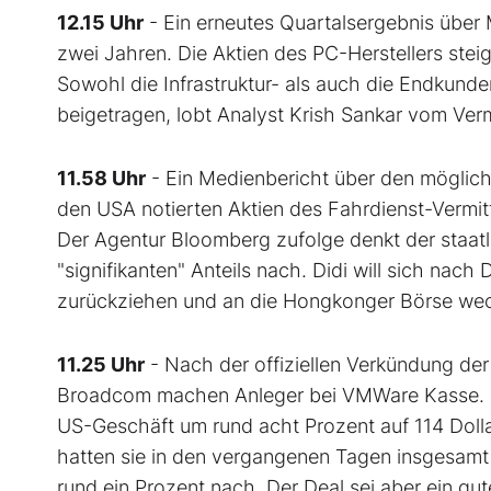
12.15 Uhr
- Ein erneutes Quartalsergebnis über
zwei Jahren. Die Aktien des PC-Herstellers ste
Sowohl die Infrastruktur- als auch die Endkun
beigetragen, lobt Analyst Krish Sankar vom Ve
11.58 Uhr
- Ein Medienbericht über den mögliche
den USA notierten Aktien des Fahrdienst-Vermittl
Der Agentur Bloomberg zufolge denkt der staat
"signifikanten" Anteils nach. Didi will sich nach
zurückziehen und an die Hongkonger Börse wec
11.25 Uhr
- Nach der offiziellen Verkündung de
Broadcom machen Anleger bei VMWare Kasse. Die
US-Geschäft um rund acht Prozent auf 114 Doll
hatten sie in den vergangenen Tagen insgesamt
rund ein Prozent nach. Der Deal sei aber ein g