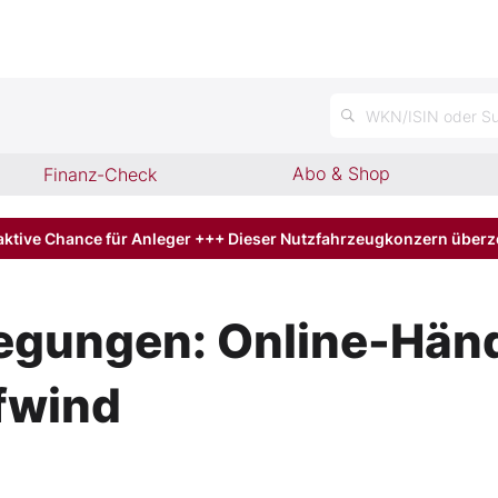
n
WKN/ISIN oder Su
Abo & Shop
Finanz-Check
aktive Chance für Anleger +++ Dieser Nutzfahrzeugkonzern über
egungen: Online-Händ
fwind