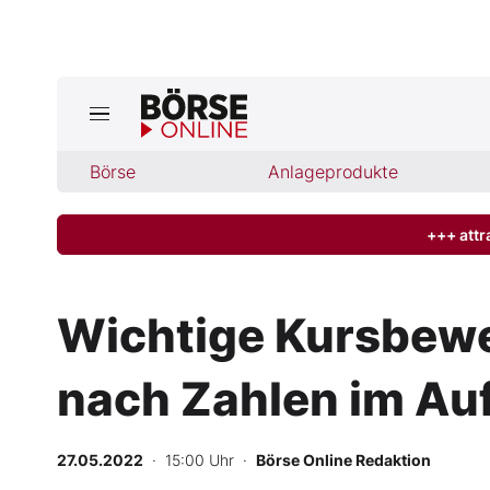
Jetzt a
ktuelle Ausgabe BÖRSE ONLINE lese
Börse
Börse
Anlageprodukte
News
+++ attr
Anlageprodukte
Wichtige Kursbew
Finanz-Check
nach Zahlen im Au
Abo & Shop
BO-Musterdepots
27.05.2022
· 15:00 Uhr
·
Börse Online Redaktion