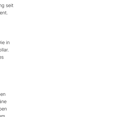
g seit
ent.
ie in
llar.
es
hen
äne
ben
dem