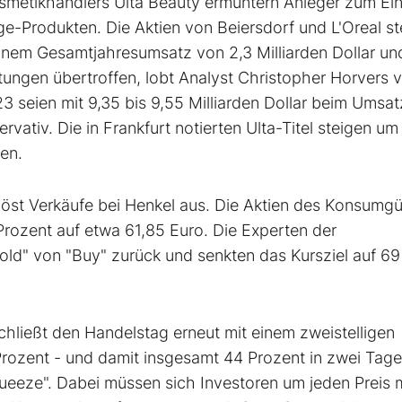
metikhändlers Ulta Beauty ermuntern Anleger zum Ein
e-Produkten. Die Aktien von Beiersdorf und L'Oreal st
einem Gesamtjahresumsatz von 2,3 Milliarden Dollar un
tungen übertroffen, lobt Analyst Christopher Horvers 
 seien mit 9,35 bis 9,55 Milliarden Dollar beim Umsat
rvativ. Die in Frankfurt notierten Ulta-Titel steigen um
ren.
öst Verkäufe bei Henkel aus. Die Aktien des Konsumgü
 Prozent auf etwa 61,85 Euro. Die Experten der
"Hold" von "Buy" zurück und senkten das Kursziel auf 6
hließt den Handelstag erneut mit einem zweistelligen
Prozent - und damit insgesamt 44 Prozent in zwei Tage
queeze". Dabei müssen sich Investoren um jeden Preis 