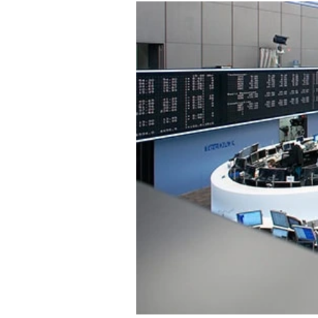
Experten
Mein B:O
Mein Konto
Folgen Sie uns
Kontakt