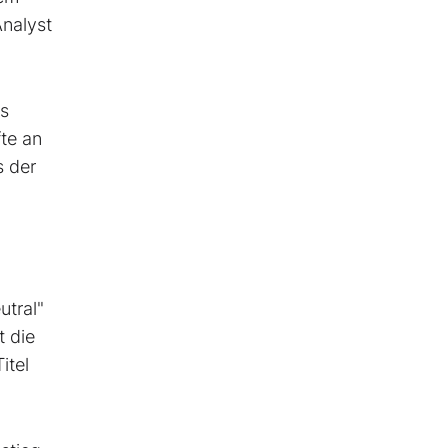
nalyst
cs
fte an
s der
utral"
t die
itel