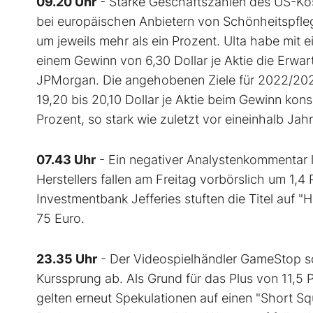
09.20 Uhr
- Starke Geschäftszahlen des US-Kos
bei europäischen Anbietern von Schönheitspfleg
um jeweils mehr als ein Prozent. Ulta habe mit 
einem Gewinn von 6,30 Dollar je Aktie die Erwar
JPMorgan. Die angehobenen Ziele für 2022/2023
19,20 bis 20,10 Dollar je Aktie beim Gewinn konse
Prozent, so stark wie zuletzt vor eineinhalb Jah
07.43 Uhr
- Ein negativer Analystenkommentar l
Herstellers fallen am Freitag vorbörslich um 1,4
Investmentbank Jefferies stuften die Titel auf 
75 Euro.
23.35 Uhr
- Der Videospielhändler GameStop sc
Kurssprung ab. Als Grund für das Plus von 11,5 
gelten erneut Spekulationen auf einen "Short S