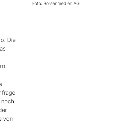
Foto: Börsenmedien AG
o. Die
Das
ro.
a
hfrage
r noch
der
e von