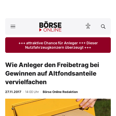
A
ktuelle Ausgabe BÖRSE ONLINE lesen
Börse
+++ attraktive Chance für Anleger +++ Dieser
Nutzfahrzeugkonzern überzeugt +++
News
Anlageprodukte
Wie Anleger den Freibetrag bei
Gewinnen auf Altfondsanteile
Finanz-Check
vervielfachen
Abo & Shop
27.11.2017
· 14:00 Uhr
·
Börse Online Redaktion
BO-Musterdepots
Experten