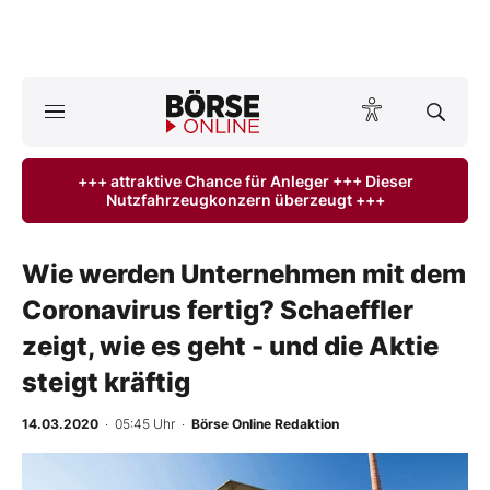
A
ktuelle Ausgabe BÖRSE ONLINE lesen
Börse
+++ attraktive Chance für Anleger +++ Dieser
Nutzfahrzeugkonzern überzeugt +++
News
Anlageprodukte
Wie werden Unternehmen mit dem
Coronavirus fertig? Schaeffler
Finanz-Check
zeigt, wie es geht - und die Aktie
Abo & Shop
steigt kräftig
BO-Musterdepots
14.03.2020
· 05:45 Uhr
·
Börse Online Redaktion
Experten
-
%