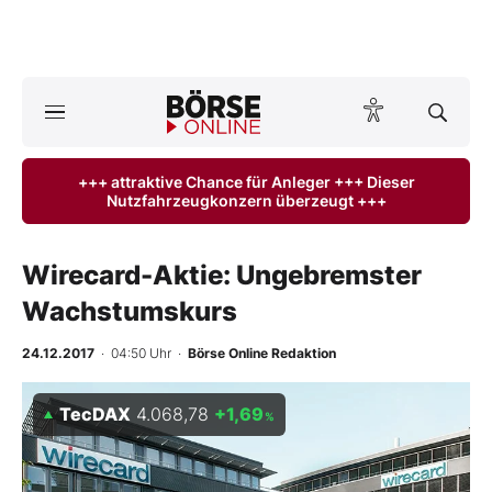
A
ktuelle Ausgabe BÖRSE ONLINE lesen
Börse
+++ attraktive Chance für Anleger +++ Dieser
Nutzfahrzeugkonzern überzeugt +++
News
Anlageprodukte
Wirecard-Aktie: Ungebremster
Wachstumskurs
Finanz-Check
24.12.2017
· 04:50 Uhr
·
Börse Online Redaktion
Abo & Shop
TecDAX
4.068,78
+1,69
%
BO-Musterdepots
Experten