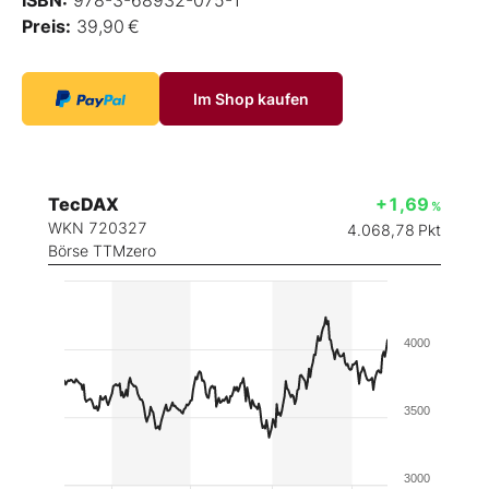
Preis:
39,90 €
Im Shop kaufen
TecDAX
+1,69
%
WKN 720327
4.068,78
Pkt
Börse TTMzero
4000
3500
3000