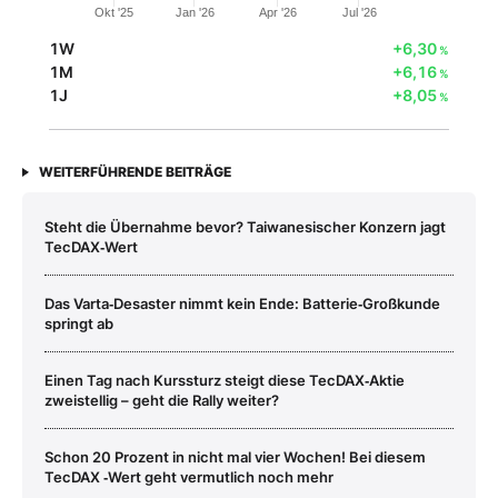
Okt '25
Jan '26
Apr '26
Jul '26
1W
+6,30
%
1M
+6,16
%
1J
+8,05
%
WEITERFÜHRENDE BEITRÄGE
Steht die Übernahme bevor? Taiwanesischer Konzern jagt
TecDAX‑Wert
Das Varta‑Desaster nimmt kein Ende: Batterie‑Großkunde
springt ab
Einen Tag nach Kurssturz steigt diese TecDAX‑Aktie
zweistellig – geht die Rally weiter?
Schon 20 Prozent in nicht mal vier Wochen! Bei diesem
TecDAX ‑Wert geht vermutlich noch mehr