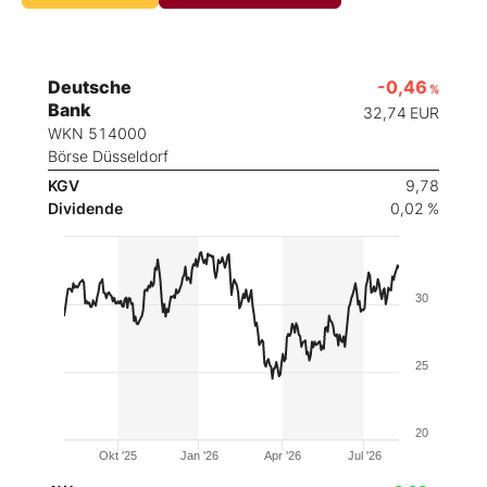
Deutsche
-0,46
%
Bank
32,74
EUR
WKN 514000
Börse Düsseldorf
KGV
9,78
Dividende
0,02 %
30
25
20
Okt '25
Jan '26
Apr '26
Jul '26