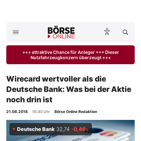
A
ktuelle Ausgabe BÖRSE ONLINE lesen
Börse
+++ attraktive Chance für Anleger +++ Dieser
Nutzfahrzeugkonzern überzeugt +++
News
Anlageprodukte
Wirecard wertvoller als die
Deutsche Bank: Was bei der Aktie
Finanz-Check
noch drin ist
Abo & Shop
21.08.2018
· 05:40 Uhr
·
Börse Online Redaktion
BO-Musterdepots
Deutsche Bank
32,74
-0,46
%
Experten