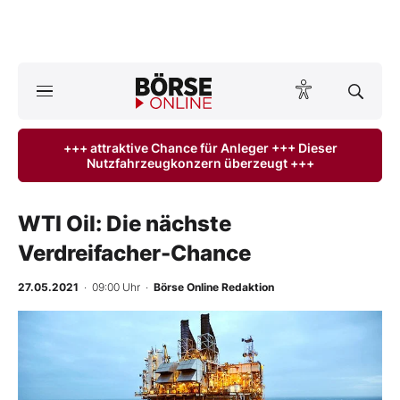
A
ktuelle Ausgabe BÖRSE ONLINE lesen
Börse
+++ attraktive Chance für Anleger +++ Dieser
Nutzfahrzeugkonzern überzeugt +++
News
Anlageprodukte
WTI Oil: Die nächste
Verdreifacher-Chance
Finanz-Check
27.05.2021
· 09:00 Uhr
·
Börse Online Redaktion
Abo & Shop
BO-Musterdepots
Experten