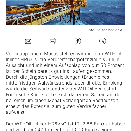
Mein B:O
Foto: Börsenmedien AG
Mein Konto
Folgen Sie uns
Vor knapp einem Monat stellten wir mit dem WTI-Oil-
Inliner HR67LV ein Verdreifacherpotenzial bis Juli in
Aussicht und mit einem Aufschlag von gut 50 Prozent
Kontakt
ist der Schein bereits gut ins Laufen gekommen.
Durch die jüngsten Entwicklungen (Bruch eines
mittelfristigen Aufwärtstrends, aber direkte Erholung)
wurde die Seitwärtstendenz bei WTI Oil verfestigt.
Für frische Käufe bietet sich daher ein Schein an, der
bei einer um einen Monat verlängerten Restlaufzeit
erneut das Potenzial zum guten Verdreifacher
aufweist.
Der WTI-Oil-Inliner HR6VKC ist für 2,88 Euro zu haben
und wird um 247 Prozent auf 10,00 Euro steigen,