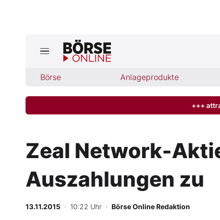
Jetzt a
ktuelle Ausgabe BÖRSE ONLINE lese
Börse
Börse
Anlageprodukte
News
+++ attr
Anlageprodukte
Zeal Network-Aktie
Finanz-Check
Auszahlungen zu
Abo & Shop
BO-Musterdepots
13.11.2015
· 10:22 Uhr
·
Börse Online Redaktion