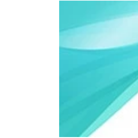
Experten
Mein B:O
Mein Konto
Folgen Sie uns
Kontakt