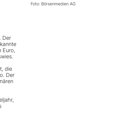
Foto: Börsenmedien AG
. Der
ekannte
n Euro,
swies.
, die
o. Der
onären
ljahr,
s