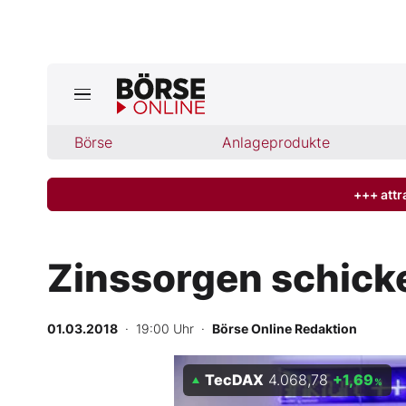
Börse
Börse
Anlageprodukte
News
Anlageprodukte
+++ attr
Finanz-Check
Zinssorgen schicke
Abo & Shop
01.03.2018
· 19:00 Uhr
·
Börse Online Redaktion
BO-Musterdepots
TecDAX
4.068,78
+1,69
Experten
%