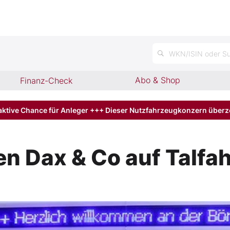
WKN/ISIN oder Su
Abo & Shop
Finanz-Check
aktive Chance für Anleger +++ Dieser Nutzfahrzeugkonzern über
n Dax & Co auf Talfah