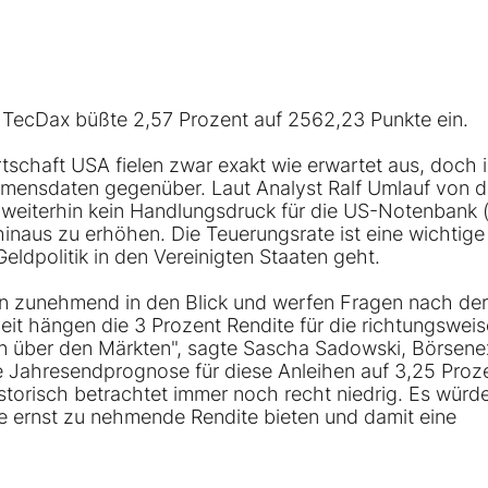
x TecDax
büßte 2,57 Prozent auf 2562,23 Punkte ein.
rtschaft USA fielen zwar exakt wie erwartet aus, doch 
mensdaten gegenüber. Laut Analyst Ralf Umlauf von d
weiterhin kein Handlungsdruck für die US-Notenbank (
hinaus zu erhöhen. Die Teuerungsrate ist eine wichtige
Geldpolitik in den Vereinigten Staaten geht.
en zunehmend in den Blick und werfen Fragen nach der
it hängen die 3 Prozent Rendite für die richtungswei
n über den Märkten", sagte Sascha Sadowski, Börsene
e Jahresendprognose für diese Anleihen auf 3,25 Proz
torisch betrachtet immer noch recht niedrig. Es würd
ne ernst zu nehmende Rendite bieten und damit eine