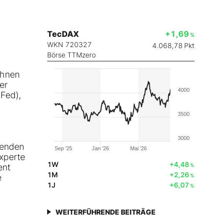
TecDAX
+1,69
%
WKN 720327
4.068,78
Pkt
Börse TTMzero
ihnen
er
4000
Fed),
3500
3000
senden
Sep '25
Jan '26
Mai '26
xperte
1W
+4,48
ent
%
1M
+2,26
e
%
1J
+6,07
%
WEITERFÜHRENDE BEITRÄGE