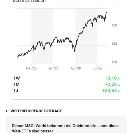
Börse Düsseldorf
120
110
100
Okt '25
Jan '26
Apr '26
Jul '26
1W
+3,10
%
1M
+2,23
%
1J
+24,54
%
WEITERFÜHRENDE BEITRÄGE
Dieser MSCI World bekommt die Goldmedaille ‑ aber diese
Welt‑ETFs sind besser