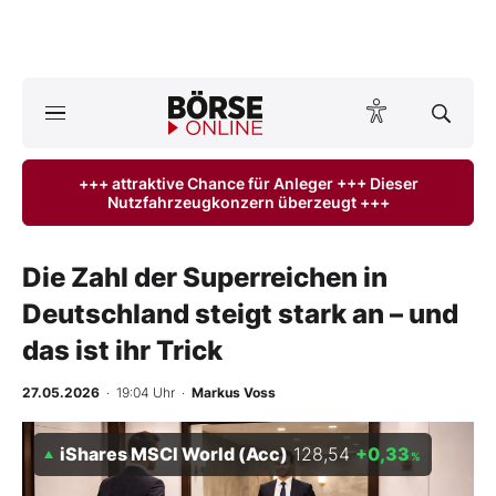
Börse
News
+++ attraktive Chance für Anleger +++ Dieser
Nutzfahrzeugkonzern überzeugt +++
Anlageprodukte
Finanz-Check
Die Zahl der Superreichen in
Deutschland steigt stark an – und
Abo & Shop
das ist ihr Trick
BO-Musterdepots
27.05.2026
· 19:04 Uhr
·
Markus Voss
Experten
iShares MSCI World (Acc)
128,54
+0,33
%
Mein B:O