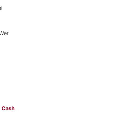
i
 Wer
n Cash