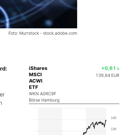
Foto: Murrstock - stock.adobe.com
iShares
+0,61
rd:
%
MSCI
139,64
EUR
ACWI
ETF
WKN A0RC9F
er
Börse Hamburg
n
140
130