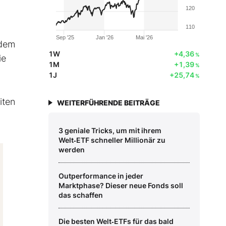
120
110
Sep '25
Jan '26
Mai '26
 dem
1W
+4,36
%
ie
1M
+1,39
%
1J
+25,74
%
iten
WEITERFÜHRENDE BEITRÄGE
3 geniale Tricks, um mit ihrem
Welt‑ETF schneller Millionär zu
werden
Outperformance in jeder
Marktphase? Dieser neue Fonds soll
das schaffen
Die besten Welt‑ETFs für das bald