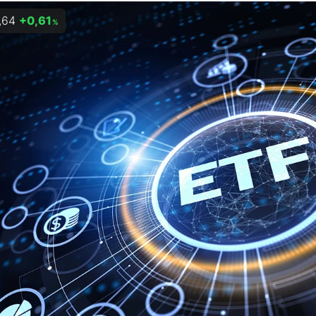
,64
+0,61
%