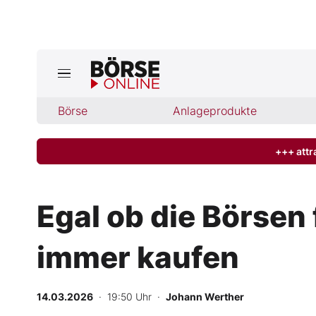
Börse
Börse
Anlageprodukte
News
Anlageprodukte
+++ attr
Finanz-Check
Egal ob die Börsen
Abo & Shop
immer kaufen
BO-Musterdepots
14.03.2026
· 19:50 Uhr
·
Johann Werther
Experten