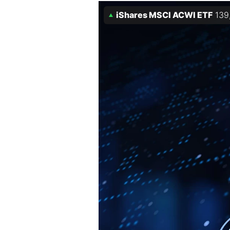
iShares MSCI ACWI ETF
139
Mein B:O
Mein Konto
Folgen Sie uns
Kontakt