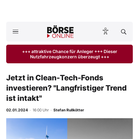
Börse
News
+++ attraktive Chance für Anleger +++ Dieser
Nutzfahrzeugkonzern überzeugt +++
Anlageprodukte
Finanz-Check
Jetzt in Clean-Tech-Fonds
investieren? "Langfristiger Trend
Abo & Shop
ist intakt"
BO-Musterdepots
02.01.2024
· 16:00 Uhr
·
Stefan Rullkötter
Experten
Mein B:O