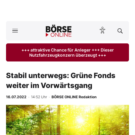
Börse
News
+++ attraktive Chance für Anleger +++ Dieser
Nutzfahrzeugkonzern überzeugt +++
Anlageprodukte
Finanz-Check
Stabil unterwegs: Grüne Fonds
weiter im Vorwärtsgang
Abo & Shop
16.07.2022
· 14:52 Uhr
·
BÖRSE ONLINE Redaktion
BO-Musterdepots
Experten
Mein B:O