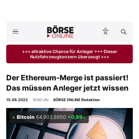
Börse
News
+++ attraktive Chance für Anleger +++ Dieser
Nutzfahrzeugkonzern überzeugt +++
Anlageprodukte
Finanz-Check
Der Ethereum-Merge ist passiert!
Das müssen Anleger jetzt wissen
Abo & Shop
15.09.2022
· 10:00 Uhr
·
BÖRSE ONLINE Redaktion
BO-Musterdepots
Bitcoin
64.903,8950
+0,89
%
Experten
Mein B:O