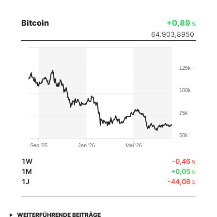
Bitcoin
+0,89
%
64.903,8950
125k
100k
75k
50k
Sep '25
Jan '26
Mai '26
1W
-0,46
%
1M
+0,05
%
1J
-44,08
%
WEITERFÜHRENDE BEITRÄGE