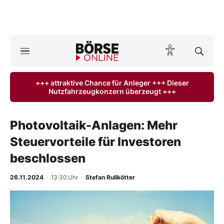
A
ktuelle Ausgabe BÖRSE ONLINE lesen
Börse
+++ attraktive Chance für Anleger +++ Dieser
Nutzfahrzeugkonzern überzeugt +++
News
Anlageprodukte
Photovoltaik-Anlagen: Mehr
Steuervorteile für Investoren
Finanz-Check
beschlossen
Abo & Shop
26.11.2024
· 13:30 Uhr
·
Stefan Rullkötter
BO-Musterdepots
Experten