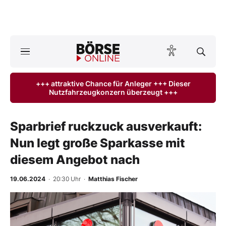
Börse
News
+++ attraktive Chance für Anleger +++ Dieser
Nutzfahrzeugkonzern überzeugt +++
Anlageprodukte
Finanz-Check
Sparbrief ruckzuck ausverkauft:
Nun legt große Sparkasse mit
Abo & Shop
diesem Angebot nach
BO-Musterdepots
19.06.2024
· 20:30 Uhr
·
Matthias Fischer
Experten
Mein B:O