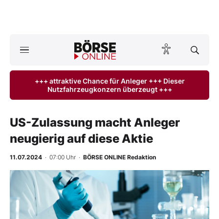
A
ktuelle Ausgabe BÖRSE ONLINE lesen
Börse
+++ attraktive Chance für Anleger +++ Dieser
Nutzfahrzeugkonzern überzeugt +++
News
Anlageprodukte
US-Zulassung macht Anleger
neugierig auf diese Aktie
Finanz-Check
11.07.2024
· 07:00 Uhr
·
BÖRSE ONLINE Redaktion
Abo & Shop
BO-Musterdepots
Experten