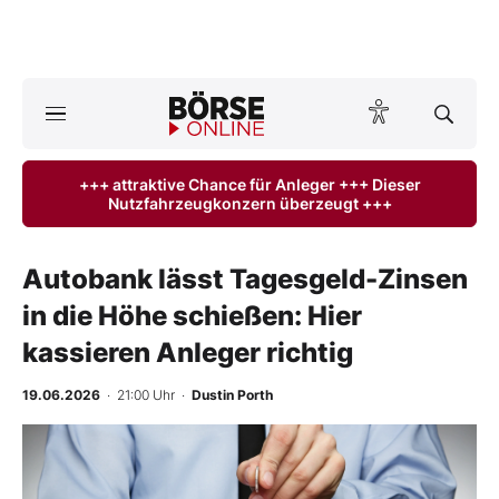
A
ktuelle Ausgabe BÖRSE ONLINE lesen
Börse
+++ attraktive Chance für Anleger +++ Dieser
Nutzfahrzeugkonzern überzeugt +++
News
Anlageprodukte
Autobank lässt Tagesgeld-Zinsen
in die Höhe schießen: Hier
Finanz-Check
kassieren Anleger richtig
Abo & Shop
19.06.2026
· 21:00 Uhr
·
Dustin Porth
BO-Musterdepots
Experten