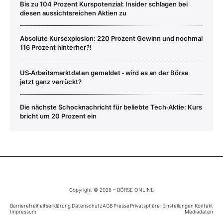
Bis zu 104 Prozent Kurspotenzial: Insider schlagen bei
diesen aussichtsreichen Aktien zu
Absolute Kursexplosion: 220 Prozent Gewinn und nochmal
116 Prozent hinterher?!
US‑Arbeitsmarktdaten gemeldet ‑ wird es an der Börse
jetzt ganz verrückt?
Die nächste Schocknachricht für beliebte Tech‑Aktie: Kurs
bricht um 20 Prozent ein
Copyright © 2026 – BÖRSE ONLINE
Barrierefreiheitserklärung
Datenschutz
AGB
Presse
Privatsphäre-Einstellungen
Kontakt
Impressum
Mediadaten