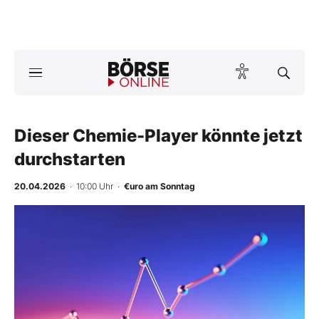
A
ktuelle Ausgabe BÖRSE ONLINE lesen
Börse
News
Dieser Chemie-Player könnte jetzt
durchstarten
Anlageprodukte
20.04.2026
· 10:00 Uhr
·
€uro am Sonntag
Finanz-Check
Abo & Shop
BO-Musterdepots
Experten