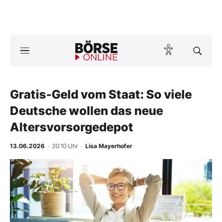
Börse
News
Gratis-Geld vom Staat: So viele
Anlageprodukte
Deutsche wollen das neue
Finanz-Check
Altersvorsorgedepot
Abo & Shop
13.06.2026
· 20:10 Uhr
·
Lisa Mayerhofer
BO-Musterdepots
Experten
Mein B:O