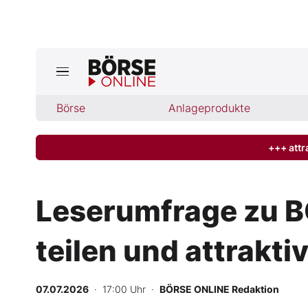
Börse
Börse
Anlageprodukte
News
Anlageprodukte
+++ attr
Finanz-Check
Leserumfrage zu 
Abo & Shop
teilen und attrakt
BO-Musterdepots
07.07.2026
· 17:00 Uhr
·
BÖRSE ONLINE Redaktion
Experten