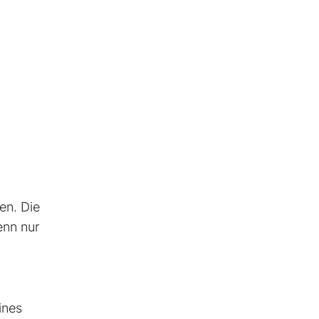
en. Die
enn nur
ines