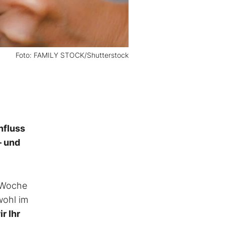
Foto: FAMILY STOCK/Shutterstock
nfluss
– und
 Woche
wohl im
r Ihr