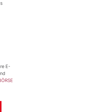
as
m
re E-
ind
 BÖRSE