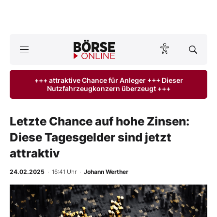
Börse
News
+++ attraktive Chance für Anleger +++ Dieser
Nutzfahrzeugkonzern überzeugt +++
Anlageprodukte
Finanz-Check
Letzte Chance auf hohe Zinsen:
Diese Tagesgelder sind jetzt
Abo & Shop
attraktiv
BO-Musterdepots
24.02.2025
· 16:41 Uhr
·
Johann Werther
Experten
Mein B:O