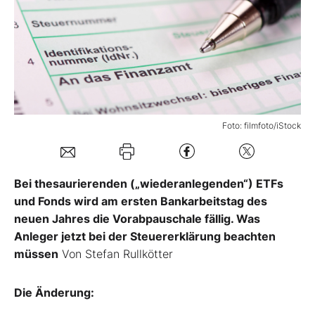
Mein B:O
Mein Konto
Folgen Sie uns
Foto: filmfoto/iStock
Kontakt
Bei thesaurierenden („wiederanlegenden“) ETFs
und Fonds wird am ersten Bankarbeitstag des
neuen Jahres die Vorabpauschale fällig. Was
Anleger jetzt bei der Steuererklärung beachten
müssen
Von Stefan Rullkötter
Die Änderung: