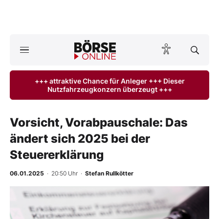
A
ktuelle Ausgabe BÖRSE ONLINE lesen
Börse
+++ attraktive Chance für Anleger +++ Dieser
Nutzfahrzeugkonzern überzeugt +++
News
Anlageprodukte
Vorsicht, Vorabpauschale: Das
ändert sich 2025 bei der
Finanz-Check
Steuererklärung
Abo & Shop
06.01.2025
· 20:50 Uhr
·
Stefan Rullkötter
BO-Musterdepots
Experten