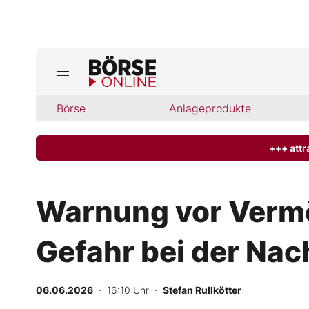
Jetzt a
ktuelle Ausgabe BÖRSE ONLINE lese
Börse
Börse
Anlageprodukte
News
+++ attr
Anlageprodukte
Warnung vor Vermög
Finanz-Check
Gefahr bei der Na
Abo & Shop
BO-Musterdepots
06.06.2026
· 16:10 Uhr
·
Stefan Rullkötter