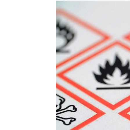
Experten
Mein B:O
Mein Konto
Folgen Sie uns
Kontakt