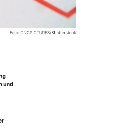
Foto: CNGPICTURES/Shutterstock
ung
n und
er