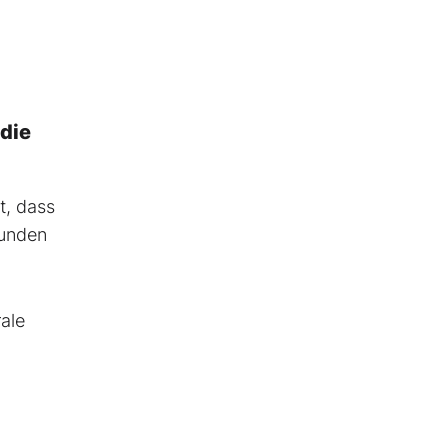
die
t, dass
Kunden
ale