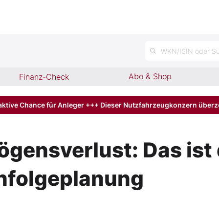
n
WKN/ISIN oder Su
Abo & Shop
Finanz-Check
aktive Chance für Anleger +++ Dieser Nutzfahrzeugkonzern über
ensverlust: Das ist 
chfolgeplanung