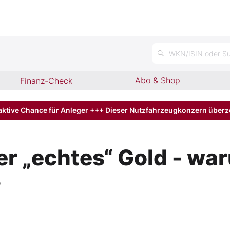
n
WKN/ISIN oder Su
Abo & Shop
Finanz-Check
aktive Chance für Anleger +++ Dieser Nutzfahrzeugkonzern über
er „echtes“ Gold - wa
?