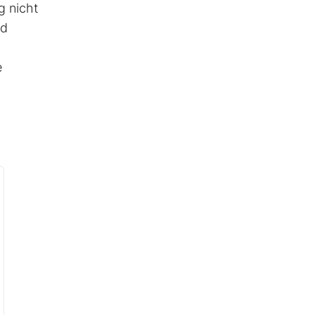
g nicht
nd
e