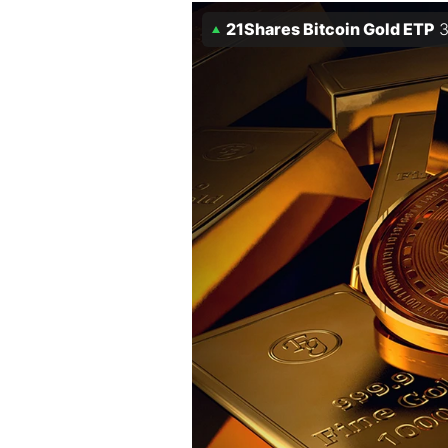
Experten
21Shares Bitcoin Gold ETP
3
Mein B:O
Mein Konto
Folgen Sie uns
Kontakt