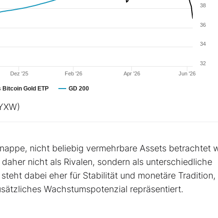
38
36
34
32
Dez '25
Feb '26
Apr '26
Jun '26
 Bitcoin Gold ETP
GD 200
YXW)
appe, nicht beliebig vermehrbare Assets betrachtet 
aher nicht als Rivalen, sondern als unterschiedliche
eht dabei eher für Stabilität und monetäre Tradition,
zusätzliches Wachstumspotenzial repräsentiert.