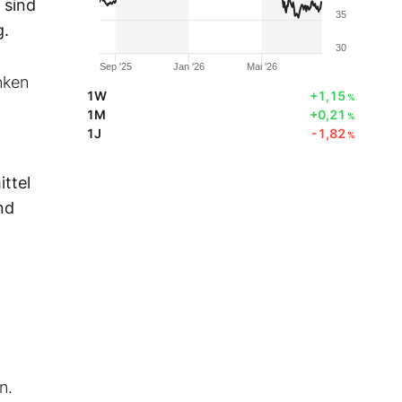
 sind
35
g.
30
Sep '25
Jan '26
Mai '26
nken
1W
+1,15
%
1M
+0,21
%
1J
-1,82
%
ttel
nd
n.