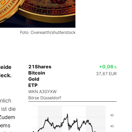
Foto: Overearth/shutterstock
21Shares
+0,06
Beide
%
Bitcoin
37,67
EUR
leck.
Gold
ETP
WKN A3GYXW
Börse Düsseldorf
nlich
ist die
45
Zudem
tems
40