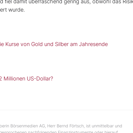
d fiel damit überraschend gering aus, obwohl das Risi
ert wurde.
ie Kurse von Gold und Silber am Jahresende
2 Millionen US-Dollar?
erin Börsenmedien AG, Herr Bernd Förtsch, ist unmittelbar und
 angesprochenen nachfolgenden Finanzinstrumente oder hierauf