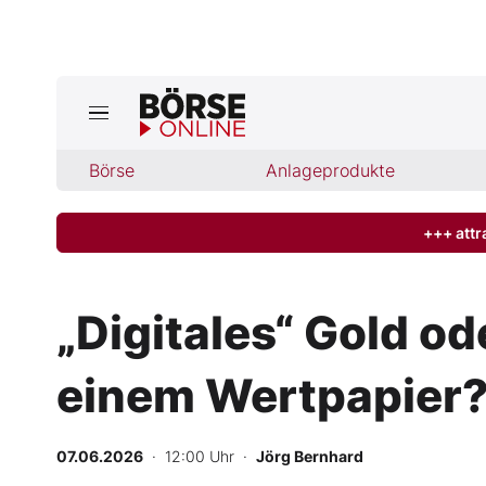
Jetzt a
ktuelle Ausgabe BÖRSE ONLINE lese
Börse
Börse
Anlageprodukte
News
+++ attr
Anlageprodukte
„Digitales“ Gold od
Finanz-Check
einem Wertpapier
Abo & Shop
BO-Musterdepots
07.06.2026
· 12:00 Uhr
·
Jörg Bernhard