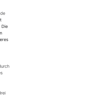
nde
t
 Die
en
heres
durch
es
rei