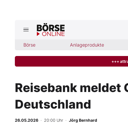
Jetzt a
ktuelle Ausgabe BÖRSE ONLINE lese
Börse
Börse
Anlageprodukte
News
+++ attr
Anlageprodukte
Reisebank meldet 
Finanz-Check
Deutschland
Abo & Shop
BO-Musterdepots
26.05.2026
· 20:00 Uhr
·
Jörg Bernhard