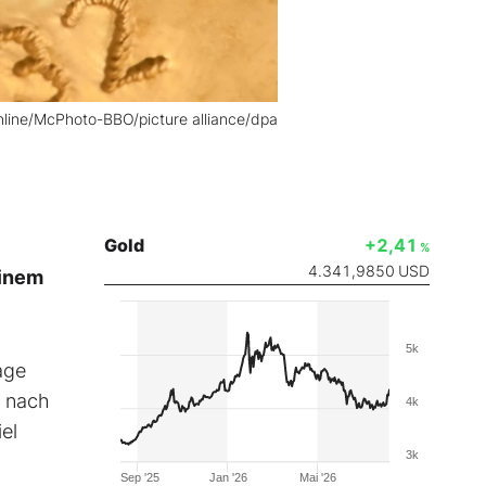
online/McPhoto-BBO/picture alliance/dpa
Gold
+2,41
%
4.341,9850
USD
einem
5k
age
n nach
4k
el
3k
Sep '25
Jan '26
Mai '26