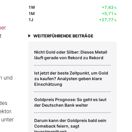
1W
+7,43
%
1M
+5,71
%
1J
+27,77
%
ber
t
WEITERFÜHRENDE BEITRÄGE
Nicht Gold oder Silber: Dieses Metall
läuft gerade von Rekord zu Rekord
Ist jetzt der beste Zeitpunkt, um Gold
en und
zu kaufen? Analysten geben klare
Einschätzung
Goldpreis Prognose: So geht es laut
des
der Deutschen Bank weiter
ektor.
 unter
Darum kann der Goldpreis bald sein
Comeback feiern, sagt
Investmentbank