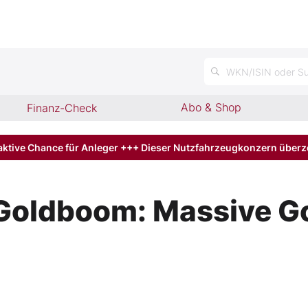
n
WKN/ISIN oder Su
Abo & Shop
Finanz-Check
aktive Chance für Anleger +++ Dieser Nutzfahrzeugkonzern über
Goldboom: Massive Go