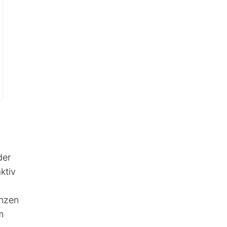
der
ktiv
ünzen
m