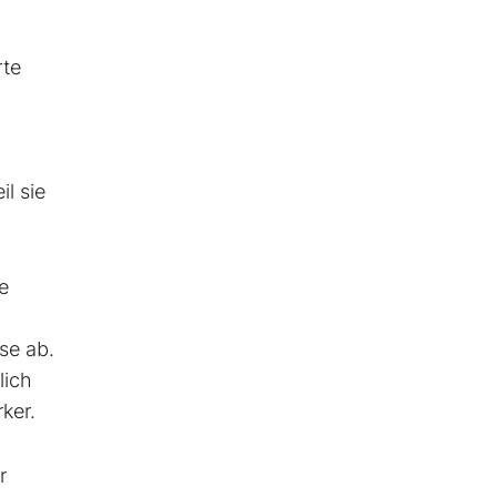
rte
l sie
e
se ab.
lich
ker.
r