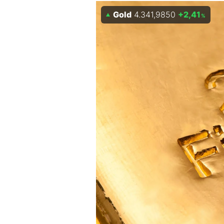
Experten
Gold
4.341,9850
+2,41
%
Mein B:O
Mein Konto
Folgen Sie uns
Kontakt