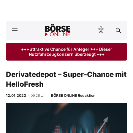
Börse
News
+++ attraktive Chance für Anleger +++ Dieser
Nutzfahrzeugkonzern überzeugt +++
Anlageprodukte
Finanz-Check
Derivatedepot – Super-Chance mit
HelloFresh
Abo & Shop
12.01.2023
· 09:26 Uhr
·
BÖRSE ONLINE Redaktion
BO-Musterdepots
-
%
Experten
Mein B:O