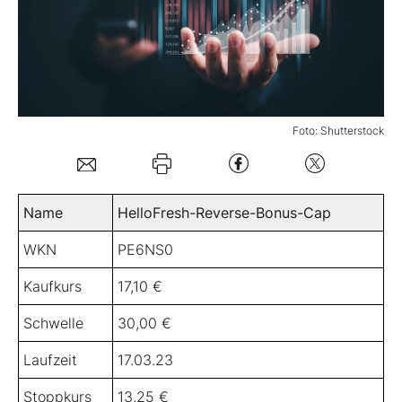
Mein Konto
Folgen Sie uns
Foto: Shutterstock
Kontakt
Name
HelloFresh-Reverse-Bonus-Cap
WKN
PE6NS0
Kaufkurs
17,10 €
Schwelle
30,00 €
Laufzeit
17.03.23
Stoppkurs
13,25 €