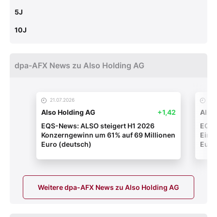
5J
10J
dpa-AFX News zu Also Holding AG
21.07.2026
17.
Also Holding AG
+1,42
Also
EQS-News: ALSO steigert H1 2026
EQS-
Konzerngewinn um 61% auf 69 Millionen
Einfü
Euro (deutsch)
Euro
star
Weitere dpa-AFX News zu Also Holding AG