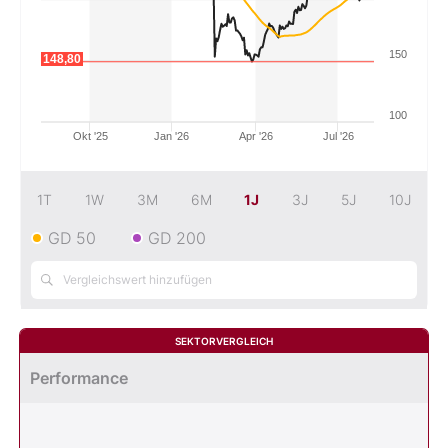
Mein B:O
150
148,80
Mein Konto
100
Okt '25
Jan '26
Apr '26
Jul '26
Folgen Sie uns
1T
1W
3M
6M
1J
3J
5J
10J
GD 50
GD 200
Kontakt
SEKTORVERGLEICH
Performance