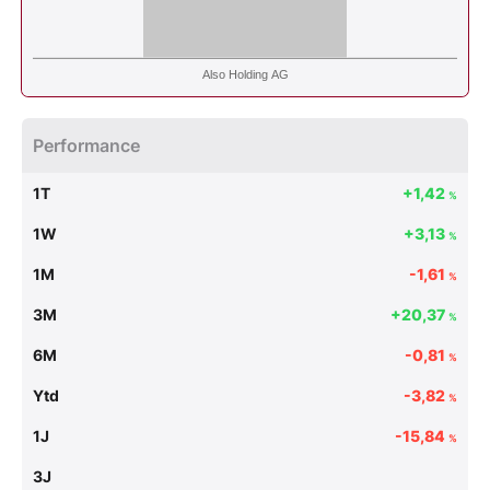
Also Holding AG
Performance
1T
+1,42
%
1W
+3,13
%
1M
-1,61
%
3M
+20,37
%
6M
-0,81
%
Ytd
-3,82
%
1J
-15,84
%
3J