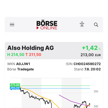
A
ktuelle Ausgabe BÖRSE ONLINE lesen
Börse
News
Also Holding AG
+1,42
%
H
214,50
T
211,50
213,00
EUR
Anlageprodukte
WKN
A0JJW1
ISIN
CH0024590272
Finanz-Check
Börse
Tradegate
Stand
7.8. 20:02
Abo & Shop
275,00
265,50
250
BO-Musterdepots
Experten
200