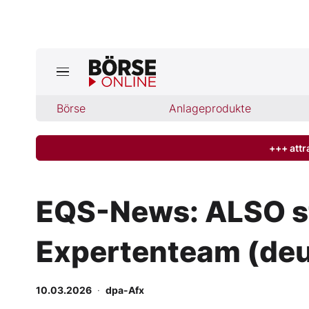
Jetzt a
ktuelle Ausgabe BÖRSE ONLINE lese
Börse
Börse
Anlageprodukte
News
+++ attr
Anlageprodukte
EQS-News: ALSO stä
Finanz-Check
Expertenteam (de
Abo & Shop
BO-Musterdepots
10.03.2026
·
dpa-Afx