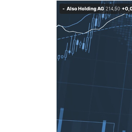
Experten
Also Holding AG
214,50
+0,
Mein B:O
Mein Konto
Folgen Sie uns
Kontakt