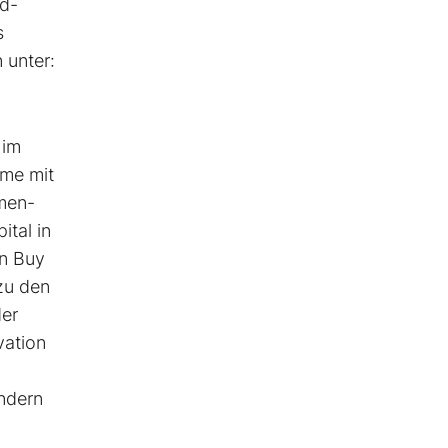
ud-
s
 unter:
 im
mme mit
men-
ital in
in Buy
zu den
der
vation
ändern