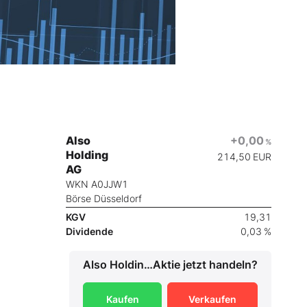
Also
+0,00
%
Holding
214,50
EUR
AG
WKN A0JJW1
Börse Düsseldorf
KGV
19,31
Dividende
0,03 %
Also Holding AG
Aktie jetzt handeln?
Kaufen
Verkaufen