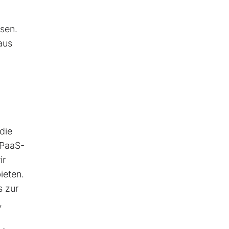
sen.
aus
die
 PaaS-
ir
ieten.
s zur
,