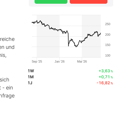
250
200
lreiche
150
en und
is,
100
Sep '25
Jan '26
Mai '26
1W
+3,63
%
1M
+0,71
%
sich
1J
-16,82
%
 - ein
hfrage