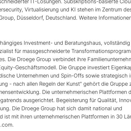
schneiderter IT-Lösungen. Subskriptions-basierte Clo
rsecurity, Virtualisierung und KI stehen im Zentrum de
Group, Düsseldorf, Deutschland. Weitere Informationen
bhängiges Investment- und Beratungshaus, vollständig
ezialist für massgeschneiderte Transformationsprogra
s. Die Droege Group verbindet ihre Familienunterneh
Equity-Geschäftsmodell. Die Gruppe investiert Eigenkap
ändische Unternehmen und Spin-Offs sowie strategisch 
zung - nach allen Regeln der Kunst" gehört die Gruppe 
mensentwicklung. Die unternehmerischen Plattformen 
gatrends ausgerichtet. Begeisterung für Qualität, Inno
ng. Die Droege Group hat sich damit national und
und ist mit ihren unternehmerischen Plattformen in 30 L
p.com.