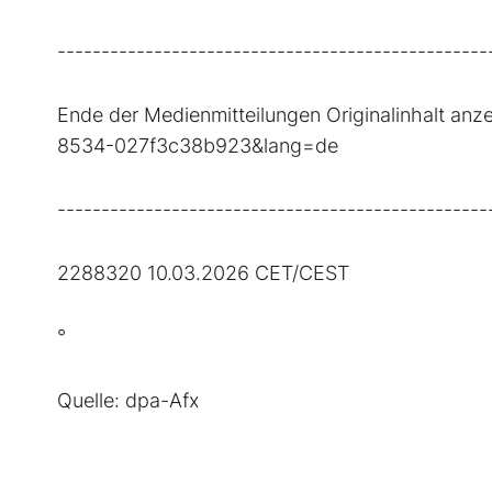
-------------------------------------------------
Ende der Medienmitteilungen Originalinhalt an
8534-027f3c38b923&lang=de
-------------------------------------------------
2288320 10.03.2026 CET/CEST
°
Quelle: dpa-Afx