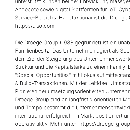
unterstützt Kunden bei der Entwicklung massge
Angebote sowie digital Plattformen für IoT, Cybe
Service-Bereichs. Hauptaktionär ist die Droege 
https://also.com.
Die Droege Group (1988 gegründet) ist ein una
Familienbesitz. Das Unternehmen agiert als Sp
dem Ziel der Steigerung des Unternehmenswerte
Struktur und die Kapitalstärke zu einem Family-
"Special Opportunities" mit Fokus auf mittelst
& Build-Transaktionen. Mit der Leitidee "Umset
Pionieren der umsetzungsorientierten Unterneh
Droege Group sind an langfristig orientierten Me
und Tempo bestimmt die Unternehmensentwicklu
international erfolgreich im Markt positioniert 
operativ aktiv. Mehr unter: https://droege-grou