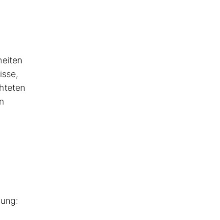
heiten
isse,
hteten
n
bung: