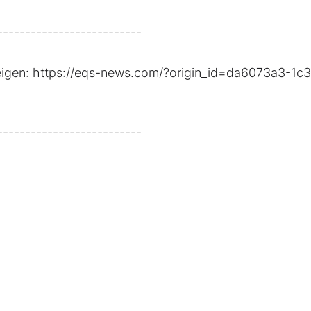
--------------------------
zeigen: https://eqs-news.com/?origin_id=da6073a3-1c3
--------------------------