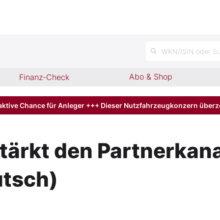
n
WKN/ISIN oder Su
Abo & Shop
Finanz-Check
aktive Chance für Anleger +++ Dieser Nutzfahrzeugkonzern über
rkt den Partnerkanal
utsch)