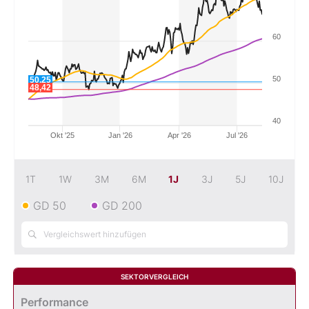
Mein B:O
60
Mein Konto
50
50,25
48,42
Folgen Sie uns
40
Okt '25
Jan '26
Apr '26
Jul '26
Kontakt
1T
1W
3M
6M
1J
3J
5J
10J
GD 50
GD 200
SEKTORVERGLEICH
Performance