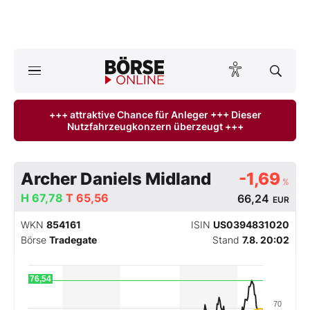
A
ktuelle Ausgabe BÖRSE ONLINE lesen
Börse
+++ attraktive Chance für Anleger +++ Dieser
Nutzfahrzeugkonzern überzeugt +++
News
Anlageprodukte
Archer Daniels Midland
-1,69
%
Finanz-Check
H
67,78
T
65,56
66,24
EUR
WKN
854161
ISIN
US0394831020
Abo & Shop
Börse
Tradegate
Stand
7.8. 20:02
BO-Musterdepots
76,54
Experten
70