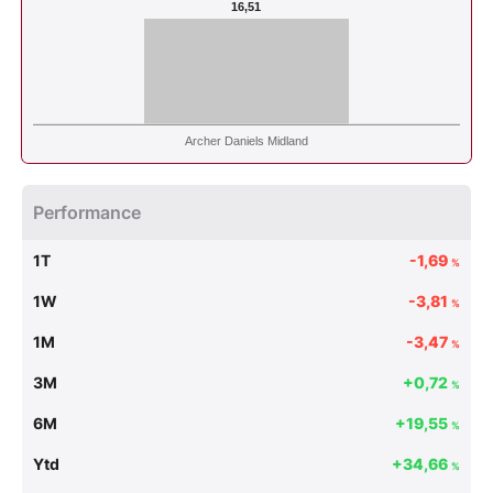
16,51
Archer Daniels Midland
Performance
1T
-1,69
%
1W
-3,81
%
1M
-3,47
%
3M
+0,72
%
6M
+19,55
%
Ytd
+34,66
%