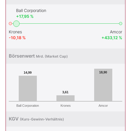
Ball Corporation
+17,95 %
Krones
Amcor
-10,18 %
+433,12 %
Börsenwert
Mrd. (Market Cap)
18,90
14,99
3,61
Ball Corporation
Krones
Amcor
KGV
(Kurs-Gewinn-Verhältnis)