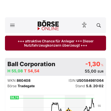
A
ktuelle Ausgabe BÖRSE ONLINE lesen
Börse
+++ attraktive Chance für Anleger +++ Dieser
Nutzfahrzeugkonzern überzeugt +++
News
Anlageprodukte
Ball Corporation
-1,30
%
Finanz-Check
H
55,08
T
54,54
55,00
EUR
WKN
860408
ISIN
US0584981064
Abo & Shop
Börse
Tradegate
Stand
5.8. 20:02
BO-Musterdepots
58,74
55
Experten