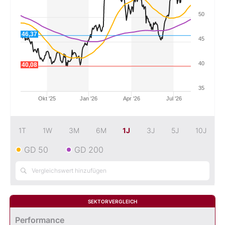
50
Mein B:O
46,37
45
Mein Konto
40
40,08
Folgen Sie uns
35
Okt '25
Jan '26
Apr '26
Jul '26
Kontakt
1T
1W
3M
6M
1J
3J
5J
10J
GD 50
GD 200
SEKTORVERGLEICH
Performance