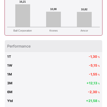
16,21
10,98
10,82
Ball Corporation
Krones
Amcor
Performance
1T
-1,30
%
1W
-5,15
%
1M
-1,55
%
3M
+12,13
%
6M
-2,30
%
Ytd
+21,58
%