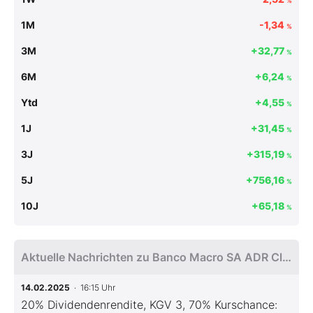
%
1M
-1,34
%
3M
+32,77
%
6M
+6,24
%
Ytd
+4,55
%
1J
+31,45
%
3J
+315,19
%
5J
+756,16
%
10J
+65,18
%
Aktuelle Nachrichten zu Banco Macro SA ADR Class B
14.02.2025
· 16:15 Uhr
20% Dividendenrendite, KGV 3, 70% Kurschance: