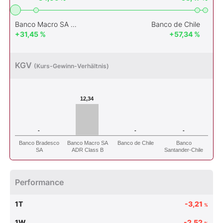
Banco Macro SA ADR Class B
Banco de Chile
+31,45 %
+57,34 %
KGV
(Kurs-Gewinn-Verhältnis)
12,34
-
-
-
Banco Bradesco
Banco Macro SA
Banco de Chile
Banco
SA
ADR Class B
Santander-Chile
Performance
1T
-3,21
%
1W
-2,52