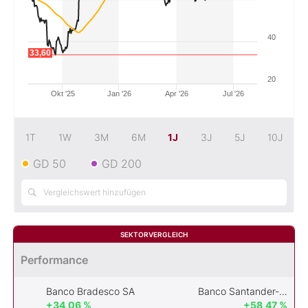
Mein B:O
40
33,60
Mein Konto
20
Okt '25
Jan '26
Apr '26
Jul '26
Folgen Sie uns
1T
1W
3M
6M
1J
3J
5J
10J
GD 50
GD 200
Kontakt
SEKTORVERGLEICH
Performance
Banco Bradesco SA
Banco Santander-Chile
+34,06 %
+58,47 %