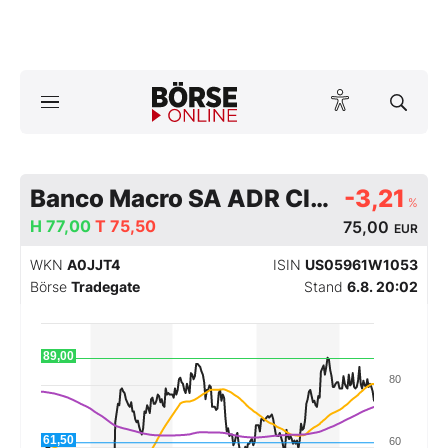
A
ktuelle Ausgabe BÖRSE ONLINE lesen
Börse
News
Banco Macro SA ADR Class B
-3,21
%
H
77,00
T
75,50
75,00
EUR
Anlageprodukte
WKN
A0JJT4
ISIN
US05961W1053
Finanz-Check
Börse
Tradegate
Stand
6.8. 20:02
Abo & Shop
89,00
80
BO-Musterdepots
Experten
61,50
60