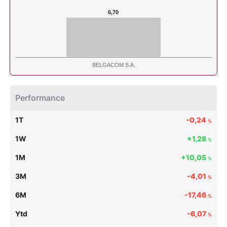
6,70
BELGACOM S.A.
Performance
1T
-0,24
%
1W
+1,28
%
1M
+10,05
%
3M
-4,01
%
6M
-17,46
%
Ytd
-6,07
%