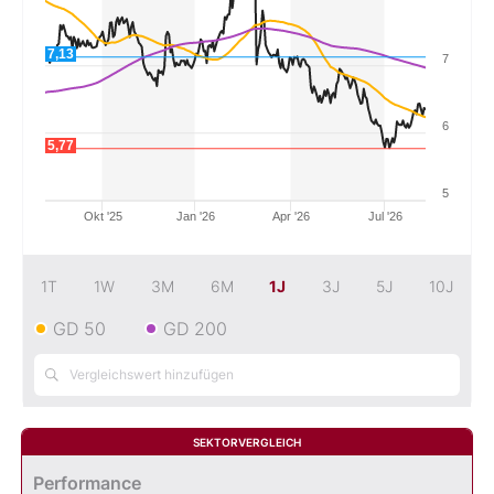
Mein B:O
7,13
7
Mein Konto
6
5,77
Folgen Sie uns
5
Okt '25
Jan '26
Apr '26
Jul '26
Kontakt
1T
1W
3M
6M
1J
3J
5J
10J
GD 50
GD 200
SEKTORVERGLEICH
Performance