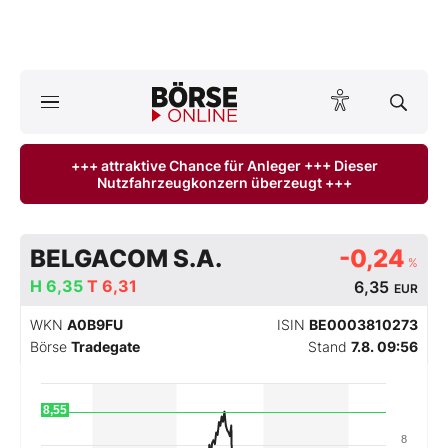
A
ktuelle Ausgabe BÖRSE ONLINE lesen
Börse
+++ attraktive Chance für Anleger +++ Dieser
Nutzfahrzeugkonzern überzeugt +++
News
Anlageprodukte
BELGACOM S.A.
-0,24
%
Finanz-Check
H
6,35
T
6,31
6,35
EUR
WKN
A0B9FU
ISIN
BE0003810273
Abo & Shop
Börse
Tradegate
Stand
7.8. 09:56
BO-Musterdepots
8,55
Experten
8