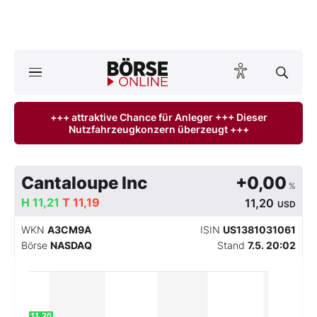
Börse
News
+++ attraktive Chance für Anleger +++ Dieser
Nutzfahrzeugkonzern überzeugt +++
Anlageprodukte
Finanz-Check
Cantaloupe Inc
+0,00
%
H
Abo & Shop
11,21
T
11,19
11,20
USD
WKN
A3CM9A
ISIN
US1381031061
BO-Musterdepots
Börse
NASDAQ
Stand
7.5. 20:02
Experten
Mein B:O
11,20