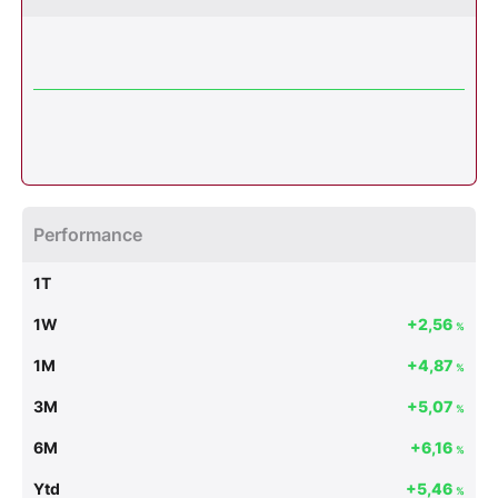
Performance
1T
1W
+2,56
%
1M
+4,87
%
3M
+5,07
%
6M
+6,16
%
Ytd
+5,46
%