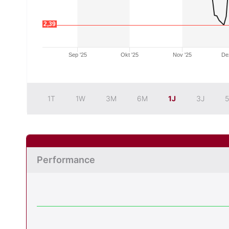
2,39
Sep '25
Okt '25
Nov '25
De
1T
1W
3M
6M
1J
3J
5
Performance