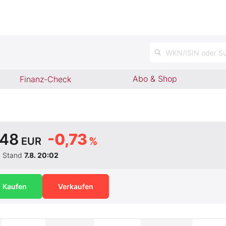
WKN/ISIN oder Su
Abo & Shop
Finanz-Check
,48
-0,73
EUR
%
Stand
7.8. 20:02
Kaufen
Verkaufen