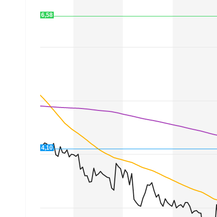
Mein B:O
6,58
Mein Konto
Folgen Sie uns
Kontakt
4,10