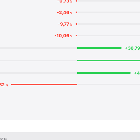
-0,73
%
-2,46
%
-9,77
%
-10,06
%
+36,7
+4
,32
%
 SE