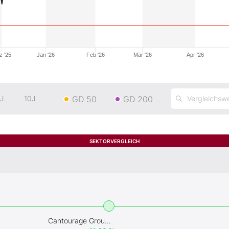
z '25
Jan '26
Feb '26
Mär '26
Apr '26
GD 50
GD 200
J
10J
SEKTORVERGLEICH
Cantourage Group SE