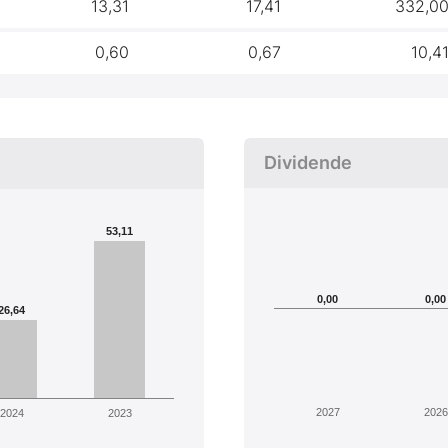
13,31
17,41
332,0
0,60
0,67
10,4
Dividende
53,11
0,00
0,00
26,64
2027
2026
2024
2023