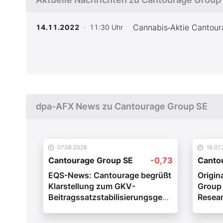
Cannabis‑Aktie Cantour
14.11.2022
· 11:30 Uhr
dpa-AFX News zu Cantourage Group SE
07.08.2026
16.07
Cantourage Group SE
-0,73
Canto
EQS-News: Cantourage begrüßt
Origin
Klarstellung zum GKV-
Group 
Beitragssatzstabilisierungsgesetz
Resea
(deutsch)