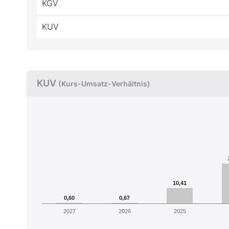
KGV
KUV
KUV
(Kurs-Umsatz-Verhältnis)
10,41
0,60
0,67
2027
2026
2025