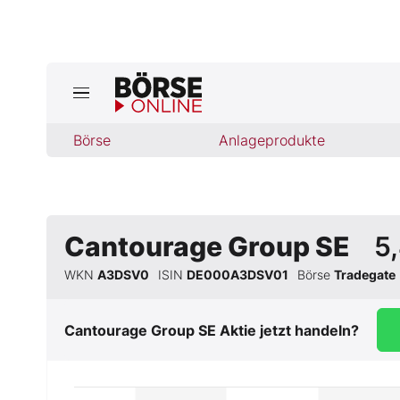
Börse
Börse
Anlageprodukte
News
Anlageprodukte
Finanz-Check
Cantourage Group SE
5
WKN
A3DSV0
ISIN
DE000A3DSV01
Börse
Tradegate
Abo & Shop
Cantourage Group SE
Aktie jetzt handeln?
BO-Musterdepots
Experten