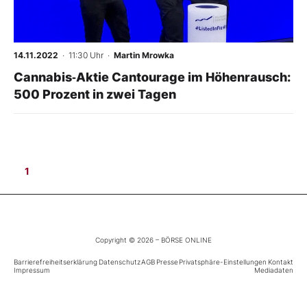
Mein B:O
14.11.2022
· 11:30 Uhr
·
Martin Mrowka
Mein Konto
Cannabis‑Aktie Cantourage im Höhenrausch:
500 Prozent in zwei Tagen
Folgen Sie uns
Kontakt
1
Copyright © 2026 – BÖRSE ONLINE
Barrierefreiheitserklärung
Datenschutz
AGB
Presse
Privatsphäre-Einstellungen
Kontakt
Impressum
Mediadaten