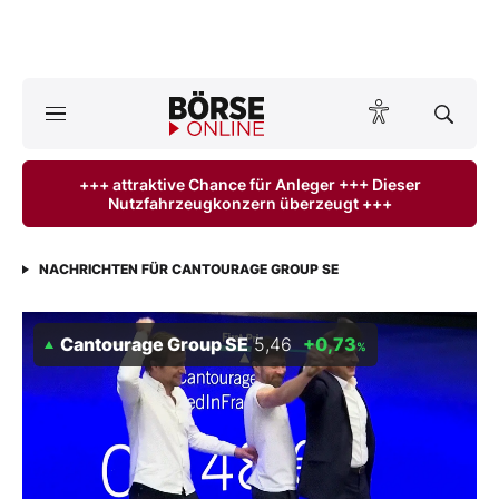
A
ktuelle Ausgabe BÖRSE ONLINE lesen
Börse
+++ attraktive Chance für Anleger +++ Dieser
Nutzfahrzeugkonzern überzeugt +++
News
Anlageprodukte
NACHRICHTEN FÜR CANTOURAGE GROUP SE
Finanz-Check
Cantourage Group SE
5,46
+0,73
%
Abo & Shop
BO-Musterdepots
Experten