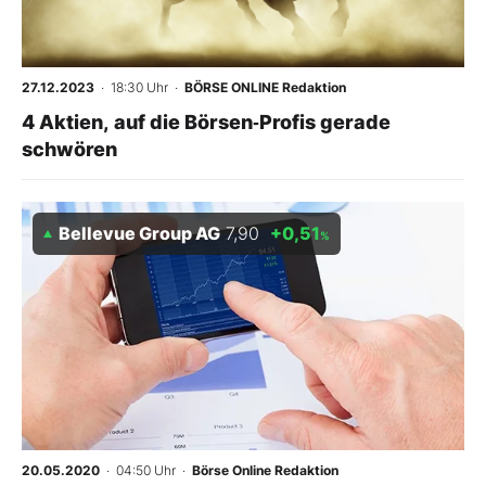
Mein Konto
27.12.2023
· 18:30 Uhr
·
BÖRSE ONLINE Redaktion
4 Aktien, auf die Börsen‑Profis gerade
Folgen Sie uns
schwören
Kontakt
Bellevue Group AG
7,90
+0,51
%
20.05.2020
· 04:50 Uhr
·
Börse Online Redaktion