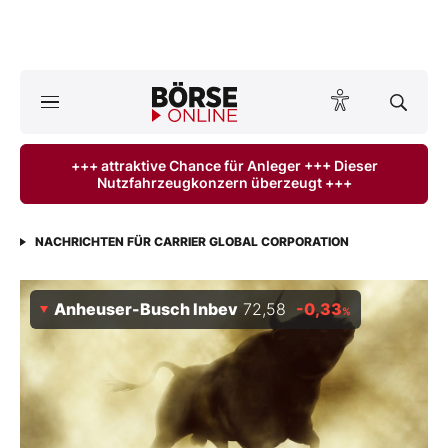
Börse
News
+++ attraktive Chance für Anleger +++ Dieser
Nutzfahrzeugkonzern überzeugt +++
Anlageprodukte
Finanz-Check
NACHRICHTEN FÜR CARRIER GLOBAL CORPORATION
Abo & Shop
Anheuser-Busch Inbev
72,58
-0,33
%
BO-Musterdepots
Experten
Mein B:O