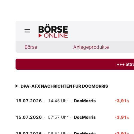
Jetzt a
ktuelle Ausgabe BÖRSE ONLINE lese
Börse
Börse
Anlageprodukte
News
+++ attr
Anlageprodukte
DPA-AFX NACHRICHTEN FÜR DOCMORRIS
Finanz-Check
15.07.2026
· 14:45 Uhr
·
DocMorris
-3,91
%
Abo & Shop
15.07.2026
· 07:57 Uhr
·
DocMorris
-3,91
%
BO-Musterdepots
15.07.2026
· 06:54 Uhr
·
DocMorris
-3,91