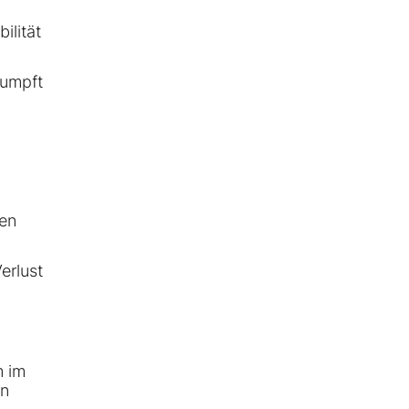
ilität
umpft
en
erlust
 im
en