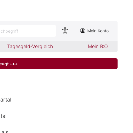
Mein Konto
chbegriff
Tagesgeld-Vergleich
Mein B:O
zeugt +++
artal
tal
 als