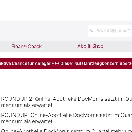
n
WKN/ISIN oder Su
Abo & Shop
Finanz-Check
aktive Chance für Anleger +++ Dieser Nutzfahrzeugkonzern über
ROUNDUP 2: Online-Apotheke DocMorris setzt im Qu
mehr um als erwartet
ROUNDUP: Online-Apotheke DocMorris setzt im Quar
mehr um als erwartet
Online-Apotheke DocMorris setzt im Quartal mehr um