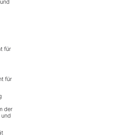
 und
i
 für
t für
g
m der
g und
ät