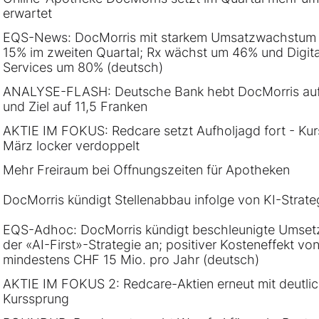
erwartet
EQS-News: DocMorris mit starkem Umsatzwachstum
15% im zweiten Quartal; Rx wächst um 46% und Digita
Services um 80% (deutsch)
ANALYSE-FLASH: Deutsche Bank hebt DocMorris auf
und Ziel auf 11,5 Franken
AKTIE IM FOKUS: Redcare setzt Aufholjagd fort - Kurs
März locker verdoppelt
Mehr Freiraum bei Öffnungszeiten für Apotheken
DocMorris kündigt Stellenabbau infolge von KI-Strate
EQS-Adhoc: DocMorris kündigt beschleunigte Umset
der «AI-First»-Strategie an; positiver Kosteneffekt vo
mindestens CHF 15 Mio. pro Jahr (deutsch)
AKTIE IM FOKUS 2: Redcare-Aktien erneut mit deutli
Kurssprung