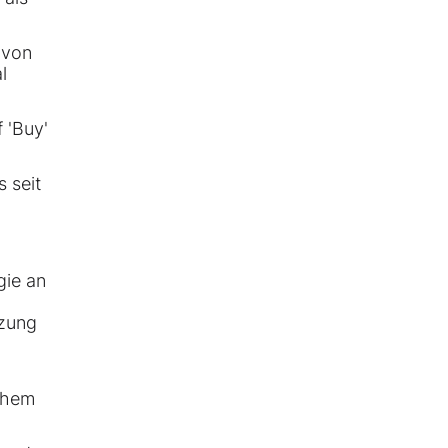
 von
l
 'Buy'
 seit
gie an
zung
n
chem